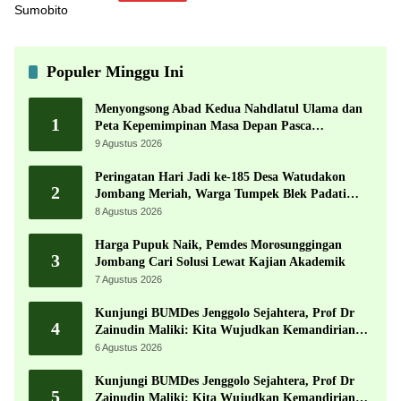
Populer Minggu Ini
Menyongsong Abad Kedua Nahdlatul Ulama dan
1
Peta Kepemimpinan Masa Depan Pasca
Muktamar ke-35
9 Agustus 2026
Peringatan Hari Jadi ke-185 Desa Watudakon
2
Jombang Meriah, Warga Tumpek Blek Padati
Karnaval Budaya
8 Agustus 2026
Harga Pupuk Naik, Pemdes Morosunggingan
3
Jombang Cari Solusi Lewat Kajian Akademik
7 Agustus 2026
Kunjungi BUMDes Jenggolo Sejahtera, Prof Dr
4
Zainudin Maliki: Kita Wujudkan Kemandirian
Ekonomi dengan Potensi Desa
6 Agustus 2026
Kunjungi BUMDes Jenggolo Sejahtera, Prof Dr
5
Zainudin Maliki: Kita Wujudkan Kemandirian