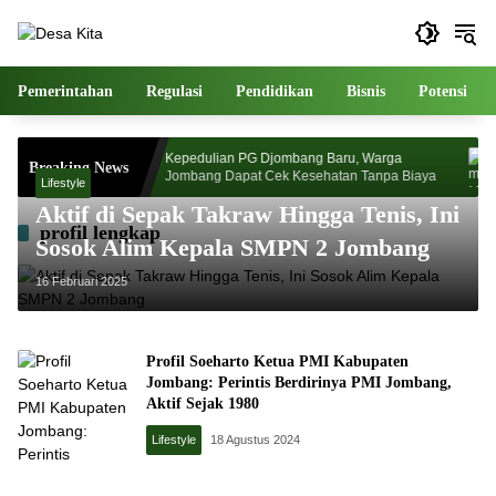
Langsung
ke
konten
Pemerintahan
Regulasi
Pendidikan
Bisnis
Potensi
l Ulama
Kepedulian PG Djombang Baru, Warga
P
Breaking News
n Pasca
Jombang Dapat Cek Kesehatan Tanpa Biaya
P
Lifestyle
Aktif di Sepak Takraw Hingga Tenis, Ini
profil lengkap
Sosok Alim Kepala SMPN 2 Jombang
16 Februari 2025
Profil Soeharto Ketua PMI Kabupaten
Jombang: Perintis Berdirinya PMI Jombang,
Aktif Sejak 1980
Lifestyle
18 Agustus 2024