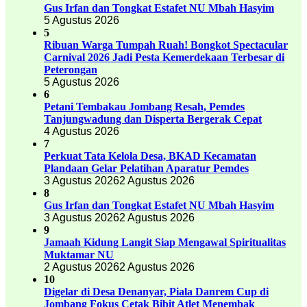
Gus Irfan dan Tongkat Estafet NU Mbah Hasyim
5 Agustus 2026
5
Ribuan Warga Tumpah Ruah! Bongkot Spectacular
Carnival 2026 Jadi Pesta Kemerdekaan Terbesar di
Peterongan
5 Agustus 2026
6
Petani Tembakau Jombang Resah, Pemdes
Tanjungwadung dan Disperta Bergerak Cepat
4 Agustus 2026
7
Perkuat Tata Kelola Desa, BKAD Kecamatan
Plandaan Gelar Pelatihan Aparatur Pemdes
3 Agustus 2026
2 Agustus 2026
8
Gus Irfan dan Tongkat Estafet NU Mbah Hasyim
3 Agustus 2026
2 Agustus 2026
9
Jamaah Kidung Langit Siap Mengawal Spiritualitas
Muktamar NU
2 Agustus 2026
2 Agustus 2026
10
Digelar di Desa Denanyar, Piala Danrem Cup di
Jombang Fokus Cetak Bibit Atlet Menembak