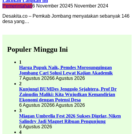
Lakukan Langkah Ini
Pemerintahan
6 November 2024
5 November 2024
Desakita.co – Pemkab Jombang menyatakan sebanyak 146
desa yang…
Populer Minggu Ini
1
Harga Pupuk Naik, Pemdes Morosunggingan
Jombang Cari Solusi Lewat Kajian Akademik
7 Agustus 2026
6 Agustus 2026
2
Kunjungi BUMDes Jenggolo Sejahtera, Prof Dr
Zainudin Maliki: Kita Wujudkan Kemandirian
Ekonomi dengan Potensi Desa
6 Agustus 2026
6 Agustus 2026
3
Miagan Umbrella Fest 2026 Sukses Digelar, Niken
Salindry Jadi Magnet Ribuan Pengunjung
6 Agustus 2026
4