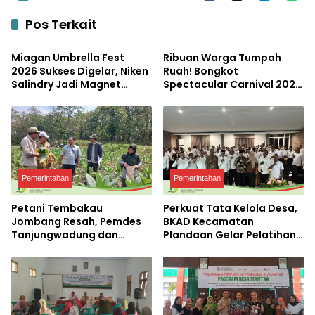
Pos Terkait
Pemerintahan
Pemerintahan
Miagan Umbrella Fest
Ribuan Warga Tumpah
2026 Sukses Digelar, Niken
Ruah! Bongkot
Salindry Jadi Magnet
Spectacular Carnival 2026
Ribuan Pengunjung
Jadi Pesta Kemerdekaan
Terbesar di Peterongan
Pemerintahan
Pemerintahan
Petani Tembakau
Perkuat Tata Kelola Desa,
Jombang Resah, Pemdes
BKAD Kecamatan
Tanjungwadung dan
Plandaan Gelar Pelatihan
Disperta Bergerak Cepat
Aparatur Pemdes