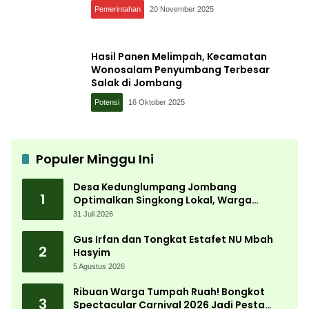
Wisata
Pemerintahan
20 November 2025
Hasil Panen Melimpah, Kecamatan
Wonosalam Penyumbang Terbesar
Salak di Jombang
Potensi
16 Oktober 2025
Populer Minggu Ini
Desa Kedunglumpang Jombang
1
Optimalkan Singkong Lokal, Warga
Diajari Produksi Tepung Mocaf
31 Juli 2026
Gus Irfan dan Tongkat Estafet NU Mbah
2
Hasyim
5 Agustus 2026
Ribuan Warga Tumpah Ruah! Bongkot
3
Spectacular Carnival 2026 Jadi Pesta