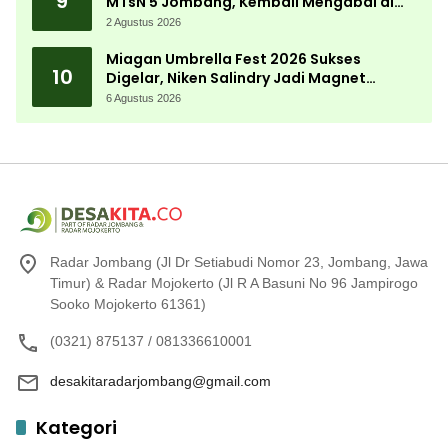
9
MTsN 5 Jombang, Kembali Mengabdi di
Almamater
2 Agustus 2026
Miagan Umbrella Fest 2026 Sukses
10
Digelar, Niken Salindry Jadi Magnet
Ribuan Pengunjung
6 Agustus 2026
Radar Jombang (Jl Dr Setiabudi Nomor 23, Jombang, Jawa
Timur) & Radar Mojokerto (Jl R A Basuni No 96 Jampirogo
Sooko Mojokerto 61361)
(0321) 875137 / 081336610001
desakitaradarjombang@gmail.com
Kategori