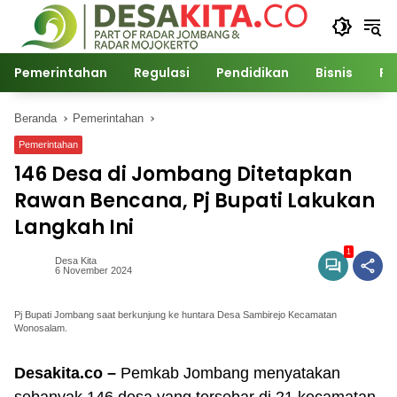
Langsung
ke
konten
Pemerintahan
Regulasi
Pendidikan
Bisnis
Po
Beranda
Pemerintahan
Pemerintahan
146 Desa di Jombang Ditetapkan
Rawan Bencana, Pj Bupati Lakukan
Langkah Ini
1
Desa Kita
6 November 2024
Pj Bupati Jombang saat berkunjung ke huntara Desa Sambirejo Kecamatan
Wonosalam.
Desakita.co –
Pemkab Jombang menyatakan