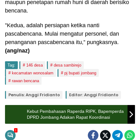
maupun penetapan rumah huni di daerah berisiko
bencana.
”Kedua, adalah persiapan ketika nanti
pascabencana. Mulai mengatur personel, dan
penanganan pascabencana itu,” pungkasnya.
(ang/naz)
Tag:
146 desa
desa sambirejo
kecamatan wonosalam
pj bupati jombang
rawan bencana
Penulis: Anggi Fridianto
Editor: Anggi Fridianto
Kebut Pembahasan Raperda RIPK, Bapemperda
DPRD Jombang Adakan Rapat Koordinasi
1