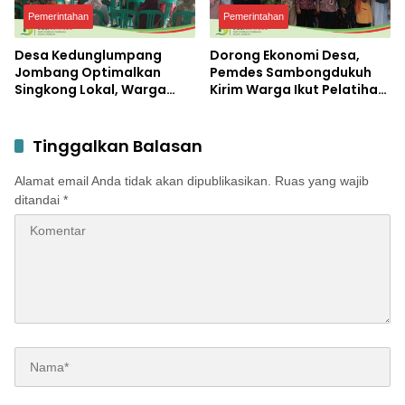
Pemerintahan
Pemerintahan
Desa Kedunglumpang
Dorong Ekonomi Desa,
Jombang Optimalkan
Pemdes Sambongdukuh
Singkong Lokal, Warga
Kirim Warga Ikut Pelatihan
Diajari Produksi Tepung
UMKM Program WUB
Mocaf
Jombang
Tinggalkan Balasan
Alamat email Anda tidak akan dipublikasikan.
Ruas yang wajib
ditandai
*