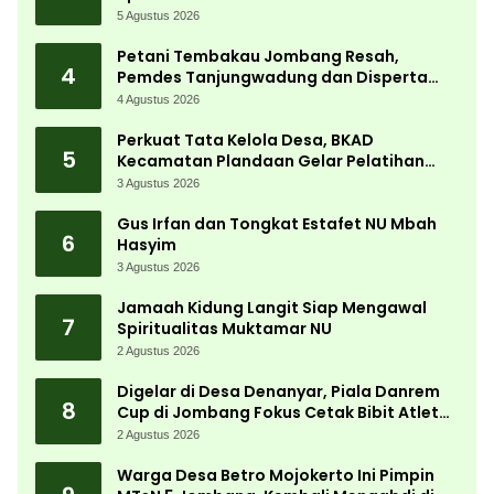
Kemerdekaan Terbesar di Peterongan
5 Agustus 2026
Petani Tembakau Jombang Resah,
4
Pemdes Tanjungwadung dan Disperta
Bergerak Cepat
4 Agustus 2026
Perkuat Tata Kelola Desa, BKAD
5
Kecamatan Plandaan Gelar Pelatihan
Aparatur Pemdes
3 Agustus 2026
Gus Irfan dan Tongkat Estafet NU Mbah
6
Hasyim
3 Agustus 2026
Jamaah Kidung Langit Siap Mengawal
7
Spiritualitas Muktamar NU
2 Agustus 2026
Digelar di Desa Denanyar, Piala Danrem
8
Cup di Jombang Fokus Cetak Bibit Atlet
Menembak Berprestasi
2 Agustus 2026
Warga Desa Betro Mojokerto Ini Pimpin