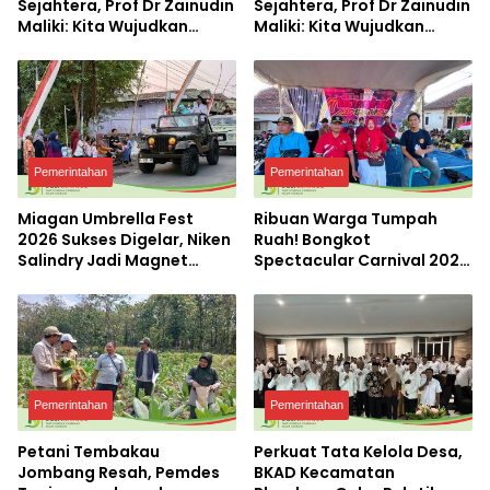
Sejahtera, Prof Dr Zainudin
Sejahtera, Prof Dr Zainudin
Maliki: Kita Wujudkan
Maliki: Kita Wujudkan
Kemandirian Ekonomi
Kemandirian Ekonomi
dengan Potensi Desa
dengan Potensi Desa
Pemerintahan
Pemerintahan
Miagan Umbrella Fest
Ribuan Warga Tumpah
2026 Sukses Digelar, Niken
Ruah! Bongkot
Salindry Jadi Magnet
Spectacular Carnival 2026
Ribuan Pengunjung
Jadi Pesta Kemerdekaan
Terbesar di Peterongan
Pemerintahan
Pemerintahan
Petani Tembakau
Perkuat Tata Kelola Desa,
Jombang Resah, Pemdes
BKAD Kecamatan