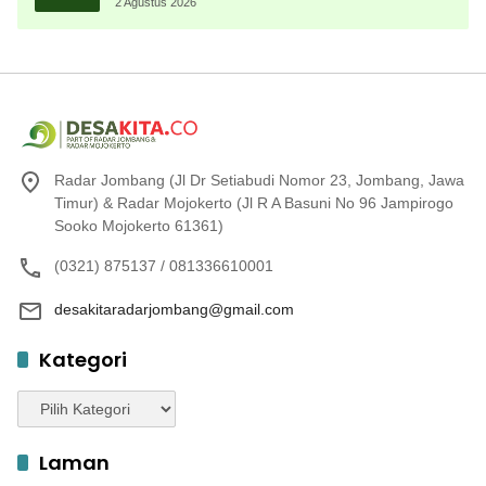
Menembak Berprestasi
2 Agustus 2026
Radar Jombang (Jl Dr Setiabudi Nomor 23, Jombang, Jawa
Timur) & Radar Mojokerto (Jl R A Basuni No 96 Jampirogo
Sooko Mojokerto 61361)
(0321) 875137 / 081336610001
desakitaradarjombang@gmail.com
Kategori
Kategori
Laman