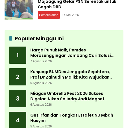
Mojoagung Gelar PSN Serentak untuk
Cegah DBD
Pemerintahan
14 Mei 2026
Populer Minggu Ini
Harga Pupuk Naik, Pemdes
1
Morosunggingan Jombang Cari Solusi
Lewat Kajian Akademik
7 Agustus 2026
Kunjungi BUMDes Jenggolo Sejahtera,
2
Prof Dr Zainudin Maliki: Kita Wujudkan
Kemandirian Ekonomi dengan Potensi
6 Agustus 2026
Desa
Miagan Umbrella Fest 2026 Sukses
3
Digelar, Niken Salindry Jadi Magnet
Ribuan Pengunjung
6 Agustus 2026
Gus Irfan dan Tongkat Estafet NU Mbah
4
Hasyim
5 Agustus 2026