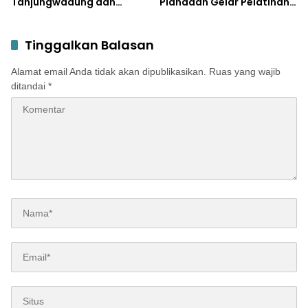
Tanjungwadung dan
Plandaan Gelar Pelatihan
Disperta Bergerak Cepat
Aparatur Pemdes
Tinggalkan Balasan
Alamat email Anda tidak akan dipublikasikan.
Ruas yang wajib
ditandai
*