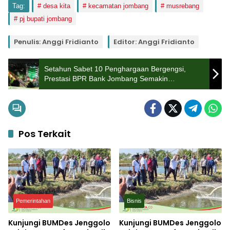
Tag:
desa kita
kecamatan jombang
musrebang
pj bupati jombang
Penulis: Anggi Fridianto
Editor: Anggi Fridianto
Setahun Sabet 10 Penghargaan Bergengsi,
Prestasi BPR Bank Jombang Semakin
Cemerlang
Pos Terkait
Pemerintahan
Bisnis
Kunjungi BUMDes Jenggolo
Kunjungi BUMDes Jenggolo