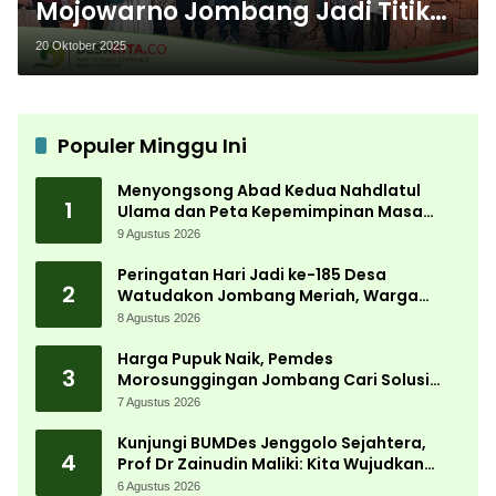
Mojowarno Jombang Jadi Titik
Awal Pembangunan Gerai
20 Oktober 2025
Kopdes Merah Putih di Jombang
Populer Minggu Ini
Menyongsong Abad Kedua Nahdlatul
1
Ulama dan Peta Kepemimpinan Masa
Depan Pasca Muktamar ke-35
9 Agustus 2026
Peringatan Hari Jadi ke-185 Desa
2
Watudakon Jombang Meriah, Warga
Tumpek Blek Padati Karnaval Budaya
8 Agustus 2026
Harga Pupuk Naik, Pemdes
3
Morosunggingan Jombang Cari Solusi
Lewat Kajian Akademik
7 Agustus 2026
Kunjungi BUMDes Jenggolo Sejahtera,
4
Prof Dr Zainudin Maliki: Kita Wujudkan
Kemandirian Ekonomi dengan Potensi
6 Agustus 2026