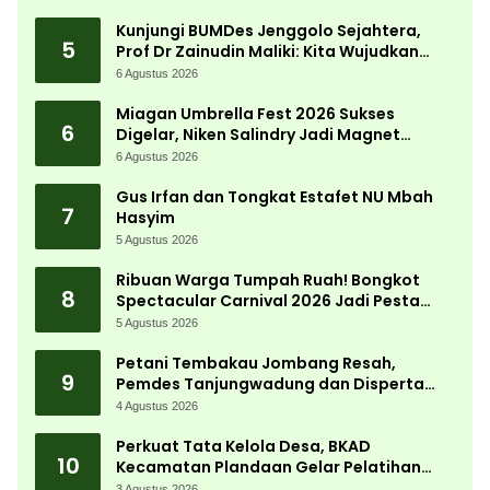
Desa
Kunjungi BUMDes Jenggolo Sejahtera,
5
Prof Dr Zainudin Maliki: Kita Wujudkan
Kemandirian Ekonomi dengan Potensi
6 Agustus 2026
Desa
Miagan Umbrella Fest 2026 Sukses
6
Digelar, Niken Salindry Jadi Magnet
Ribuan Pengunjung
6 Agustus 2026
Gus Irfan dan Tongkat Estafet NU Mbah
7
Hasyim
5 Agustus 2026
Ribuan Warga Tumpah Ruah! Bongkot
8
Spectacular Carnival 2026 Jadi Pesta
Kemerdekaan Terbesar di Peterongan
5 Agustus 2026
Petani Tembakau Jombang Resah,
9
Pemdes Tanjungwadung dan Disperta
Bergerak Cepat
4 Agustus 2026
Perkuat Tata Kelola Desa, BKAD
10
Kecamatan Plandaan Gelar Pelatihan
Aparatur Pemdes
3 Agustus 2026