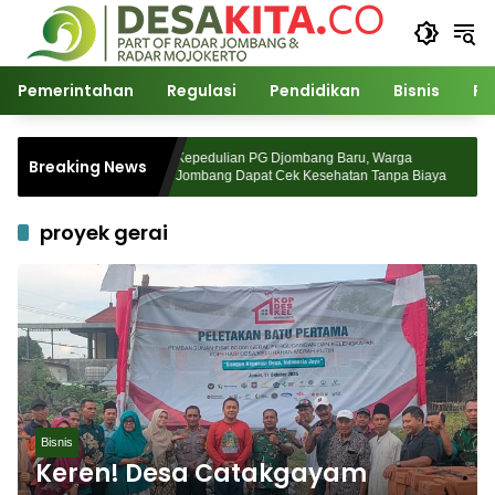
Langsung
ke
konten
Pemerintahan
Regulasi
Pendidikan
Bisnis
Po
tul Ulama
Kepedulian PG Djombang Baru, Warga
Breaking News
epan Pasca
Jombang Dapat Cek Kesehatan Tanpa Biaya
proyek gerai
Bisnis
Keren! Desa Catakgayam