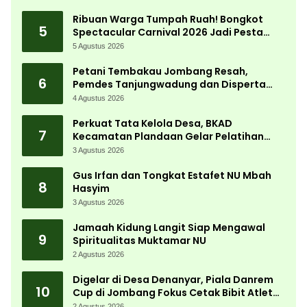
Ribuan Warga Tumpah Ruah! Bongkot
5
Spectacular Carnival 2026 Jadi Pesta
Kemerdekaan Terbesar di Peterongan
5 Agustus 2026
Petani Tembakau Jombang Resah,
6
Pemdes Tanjungwadung dan Disperta
Bergerak Cepat
4 Agustus 2026
Perkuat Tata Kelola Desa, BKAD
7
Kecamatan Plandaan Gelar Pelatihan
Aparatur Pemdes
3 Agustus 2026
Gus Irfan dan Tongkat Estafet NU Mbah
8
Hasyim
3 Agustus 2026
Jamaah Kidung Langit Siap Mengawal
9
Spiritualitas Muktamar NU
2 Agustus 2026
Digelar di Desa Denanyar, Piala Danrem
10
Cup di Jombang Fokus Cetak Bibit Atlet
Menembak Berprestasi
2 Agustus 2026