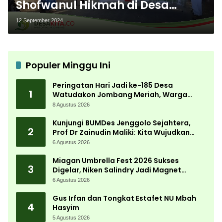
Shofwanul Hikmah di Desa
Badas Jombang Gelar Salawat
12 September 2024
dan Maulid Akbar
Populer Minggu Ini
Peringatan Hari Jadi ke-185 Desa
1
Watudakon Jombang Meriah, Warga
Tumpek Blek Padati Karnaval Budaya
8 Agustus 2026
Kunjungi BUMDes Jenggolo Sejahtera,
2
Prof Dr Zainudin Maliki: Kita Wujudkan
Kemandirian Ekonomi dengan Potensi
6 Agustus 2026
Desa
Miagan Umbrella Fest 2026 Sukses
3
Digelar, Niken Salindry Jadi Magnet
Ribuan Pengunjung
6 Agustus 2026
Gus Irfan dan Tongkat Estafet NU Mbah
4
Hasyim
5 Agustus 2026