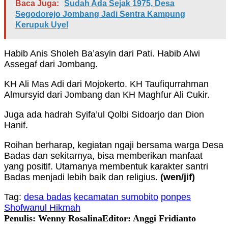
Baca Juga:
Sudah Ada Sejak 1975, Desa
Segodorejo Jombang Jadi Sentra Kampung
Kerupuk Uyel
Habib Anis Sholeh Ba’asyin dari Pati. Habib Alwi
Assegaf dari Jombang.
KH Ali Mas Adi dari Mojokerto. KH Taufiqurrahman
Almursyid dari Jombang dan KH Maghfur Ali Cukir.
Juga ada hadrah Syifa’ul Qolbi Sidoarjo dan Dion
Hanif.
Roihan berharap, kegiatan ngaji bersama warga Desa
Badas dan sekitarnya, bisa memberikan manfaat
yang positif. Utamanya membentuk karakter santri
Badas menjadi lebih baik dan religius.
(wen/jif)
Tag:
desa badas
kecamatan sumobito
ponpes
Shofwanul Hikmah
Penulis: Wenny Rosalina
Editor: Anggi Fridianto