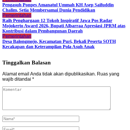
Pengasuh Ponpes Amanatul Ummah KH Asep Saifuddin
Chalim, Setia Membersamai Dunia Pendidikan
Pemerintahan
Raih Penghargaan 12 Tokoh Inspiratif Jawa Pos Radar
Mojokerto Award 2026, Bupati Albarraa Apresiasi JPRM atas
Kontribusi dalam Pembangunan Daerah
Pemerintahan
Desa Balongmojo, Kecamatan Puri, Bekali Peserta SOTH
Kecakapan dan Keterampilan Pola Asuh Anak
Tinggalkan Balasan
Alamat email Anda tidak akan dipublikasikan.
Ruas yang
wajib ditandai
*