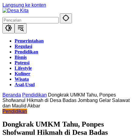
Langsung ke konten
Pemerintahan
Regulasi
Pendidikan
Bisnis
Potensi
Lifestyle
Kuliner
Wisata
Asal-Usul
Beranda
Pendidikan
Dongkrak UMKM Tahu, Ponpes
Shofwanul Hikmah di Desa Badas Jombang Gelar Salawat
dan Maulid Akbar
Pendidikan
Dongkrak UMKM Tahu, Ponpes
Shofwanul Hikmah di Desa Badas