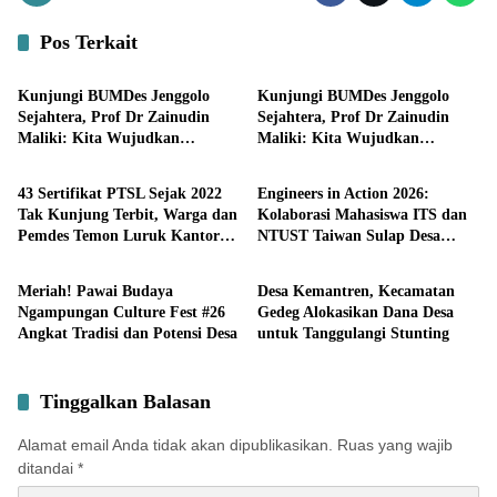
Pos Terkait
Pemerintahan
Bisnis
Kunjungi BUMDes Jenggolo
Kunjungi BUMDes Jenggolo
Sejahtera, Prof Dr Zainudin
Sejahtera, Prof Dr Zainudin
Maliki: Kita Wujudkan
Maliki: Kita Wujudkan
Pemerintahan
Pendidikan
Kemandirian Ekonomi dengan
Kemandirian Ekonomi dengan
Potensi Desa
Potensi Desa
43 Sertifikat PTSL Sejak 2022
Engineers in Action 2026:
Tak Kunjung Terbit, Warga dan
Kolaborasi Mahasiswa ITS dan
Pemdes Temon Luruk Kantor
NTUST Taiwan Sulap Desa
Potensi
Lifestyle
BPN Mojokerto
Kemiri Menjadi Laboratorium
Inovasi Berkelanjutan
Meriah! Pawai Budaya
Desa Kemantren, Kecamatan
Ngampungan Culture Fest #26
Gedeg Alokasikan Dana Desa
Angkat Tradisi dan Potensi Desa
untuk Tanggulangi Stunting
Tinggalkan Balasan
Alamat email Anda tidak akan dipublikasikan.
Ruas yang wajib
ditandai
*