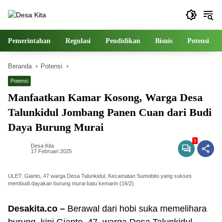
Langsung
ke
konten
Pemerintahan
Regulasi
Pendidikan
Bisnis
Potensi
Beranda
Potensi
Potensi
Manfaatkan Kamar Kosong, Warga Desa
Talunkidul Jombang Panen Cuan dari Budi
Daya Burung Murai
1
Desa Kita
17 Februari 2025
ULET: Gianto, 47 warga Desa Talunkidul, Kecamatan Sumobito yang sukses
membudi dayakan burung murai batu kemarin (16/2).
Desakita.co –
Berawal dari hobi suka memelihara