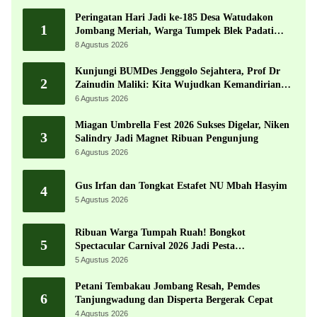
Peringatan Hari Jadi ke-185 Desa Watudakon
1
Jombang Meriah, Warga Tumpek Blek Padati
Karnaval Budaya
8 Agustus 2026
Kunjungi BUMDes Jenggolo Sejahtera, Prof Dr
2
Zainudin Maliki: Kita Wujudkan Kemandirian
Ekonomi dengan Potensi Desa
6 Agustus 2026
Miagan Umbrella Fest 2026 Sukses Digelar, Niken
3
Salindry Jadi Magnet Ribuan Pengunjung
6 Agustus 2026
Gus Irfan dan Tongkat Estafet NU Mbah Hasyim
4
5 Agustus 2026
Ribuan Warga Tumpah Ruah! Bongkot
5
Spectacular Carnival 2026 Jadi Pesta
Kemerdekaan Terbesar di Peterongan
5 Agustus 2026
Petani Tembakau Jombang Resah, Pemdes
6
Tanjungwadung dan Disperta Bergerak Cepat
4 Agustus 2026