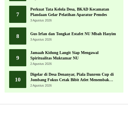
Perkuat Tata Kelola Desa, BKAD Kecamatan
7
Plandaan Gelar Pelatihan Aparatur Pemdes
3 Agustus 2026
Gus Irfan dan Tongkat Estafet NU Mbah Hasyim
8
3 Agustus 2026
Jamaah Kidung Langit Siap Mengawal
9
Spiritualitas Muktamar NU
2 Agustus 2026
Digelar di Desa Denanyar, Piala Danrem Cup di
10
Jombang Fokus Cetak Bibit Atlet Menembak
Berprestasi
2 Agustus 2026