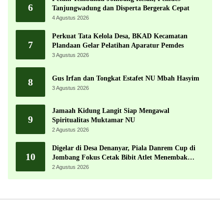
6
Tanjungwadung dan Disperta Bergerak Cepat
4 Agustus 2026
Perkuat Tata Kelola Desa, BKAD Kecamatan
7
Plandaan Gelar Pelatihan Aparatur Pemdes
3 Agustus 2026
Gus Irfan dan Tongkat Estafet NU Mbah Hasyim
8
3 Agustus 2026
Jamaah Kidung Langit Siap Mengawal
9
Spiritualitas Muktamar NU
2 Agustus 2026
Digelar di Desa Denanyar, Piala Danrem Cup di
10
Jombang Fokus Cetak Bibit Atlet Menembak
Berprestasi
2 Agustus 2026