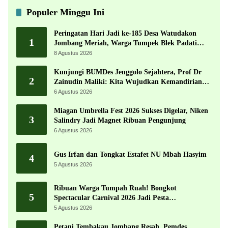
Populer Minggu Ini
Peringatan Hari Jadi ke-185 Desa Watudakon
1
Jombang Meriah, Warga Tumpek Blek Padati
Karnaval Budaya
8 Agustus 2026
Kunjungi BUMDes Jenggolo Sejahtera, Prof Dr
2
Zainudin Maliki: Kita Wujudkan Kemandirian
Ekonomi dengan Potensi Desa
6 Agustus 2026
Miagan Umbrella Fest 2026 Sukses Digelar, Niken
3
Salindry Jadi Magnet Ribuan Pengunjung
6 Agustus 2026
Gus Irfan dan Tongkat Estafet NU Mbah Hasyim
4
5 Agustus 2026
Ribuan Warga Tumpah Ruah! Bongkot
5
Spectacular Carnival 2026 Jadi Pesta
Kemerdekaan Terbesar di Peterongan
5 Agustus 2026
Petani Tembakau Jombang Resah, Pemdes