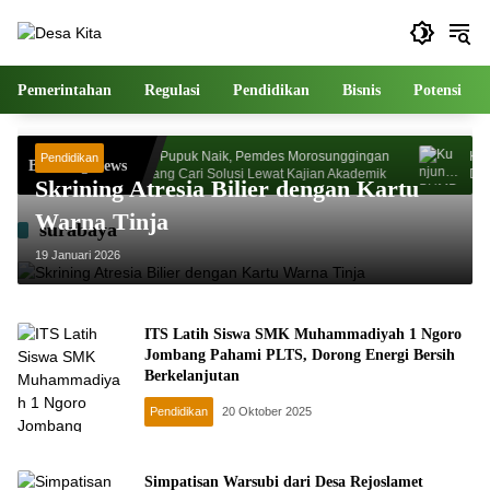
Langsung
ke
konten
Pemerintahan
Regulasi
Pendidikan
Bisnis
Potensi
akon
Harga Pupuk Naik, Pemdes Morosunggingan
Kunjun
Pendidikan
Breaking News
ati
Jombang Cari Solusi Lewat Kajian Akademik
Dr Zai
Skrining Atresia Bilier dengan Kartu
Kemand
Warna Tinja
surabaya
19 Januari 2026
ITS Latih Siswa SMK Muhammadiyah 1 Ngoro
Jombang Pahami PLTS, Dorong Energi Bersih
Berkelanjutan
Pendidikan
20 Oktober 2025
Simpatisan Warsubi dari Desa Rejoslamet