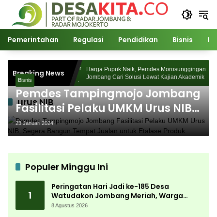
Langsung
ke
konten
Pemerintahan
Regulasi
Pendidikan
Bisnis
Po
5 Desa Watudakon
Harga Pupuk Naik, Pemdes Morosunggingan
Breaking News
pek Blek Padati
Jombang Cari Solusi Lewat Kajian Akademik
Bisnis
Pemdes Tampingmojo Jombang
urus NIB
Fasilitasi Pelaku UMKM Urus NIB,
Segera Bangun Tempat Jualan
23 Januari 2024
untuk Etalase Produk
Populer Minggu Ini
Peringatan Hari Jadi ke-185 Desa
1
Watudakon Jombang Meriah, Warga
Tumpek Blek Padati Karnaval Budaya
8 Agustus 2026