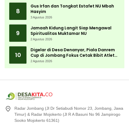
Gus Irfan dan Tongkat Estafet NU Mbah
8
Hasyim
3 Agustus 2026
Jamaah Kidung Langit Siap Mengawal
9
Spiritualitas Muktamar NU
2 Agustus 2026
Digelar di Desa Denanyar, Piala Danrem
10
Cup di Jombang Fokus Cetak Bibit Atlet
Menembak Berprestasi
2 Agustus 2026
Radar Jombang (Jl Dr Setiabudi Nomor 23, Jombang, Jawa
Timur) & Radar Mojokerto (Jl R A Basuni No 96 Jampirogo
Sooko Mojokerto 61361)