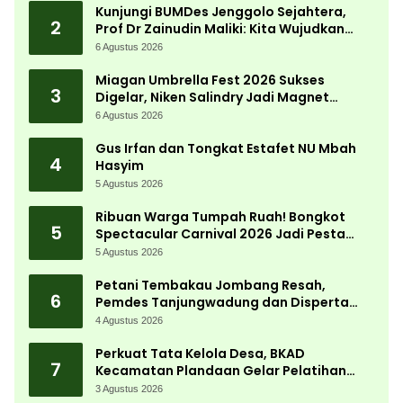
Kunjungi BUMDes Jenggolo Sejahtera,
2
Prof Dr Zainudin Maliki: Kita Wujudkan
Kemandirian Ekonomi dengan Potensi
6 Agustus 2026
Desa
Miagan Umbrella Fest 2026 Sukses
3
Digelar, Niken Salindry Jadi Magnet
Ribuan Pengunjung
6 Agustus 2026
Gus Irfan dan Tongkat Estafet NU Mbah
4
Hasyim
5 Agustus 2026
Ribuan Warga Tumpah Ruah! Bongkot
5
Spectacular Carnival 2026 Jadi Pesta
Kemerdekaan Terbesar di Peterongan
5 Agustus 2026
Petani Tembakau Jombang Resah,
6
Pemdes Tanjungwadung dan Disperta
Bergerak Cepat
4 Agustus 2026
Perkuat Tata Kelola Desa, BKAD
7
Kecamatan Plandaan Gelar Pelatihan
Aparatur Pemdes
3 Agustus 2026