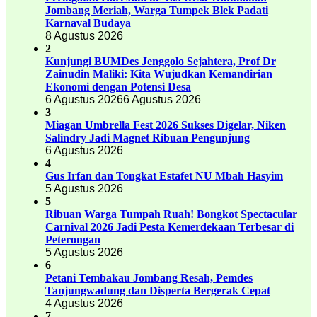
Jombang Meriah, Warga Tumpek Blek Padati
Karnaval Budaya
8 Agustus 2026
2
Kunjungi BUMDes Jenggolo Sejahtera, Prof Dr
Zainudin Maliki: Kita Wujudkan Kemandirian
Ekonomi dengan Potensi Desa
6 Agustus 2026
6 Agustus 2026
3
Miagan Umbrella Fest 2026 Sukses Digelar, Niken
Salindry Jadi Magnet Ribuan Pengunjung
6 Agustus 2026
4
Gus Irfan dan Tongkat Estafet NU Mbah Hasyim
5 Agustus 2026
5
Ribuan Warga Tumpah Ruah! Bongkot Spectacular
Carnival 2026 Jadi Pesta Kemerdekaan Terbesar di
Peterongan
5 Agustus 2026
6
Petani Tembakau Jombang Resah, Pemdes
Tanjungwadung dan Disperta Bergerak Cepat
4 Agustus 2026
7