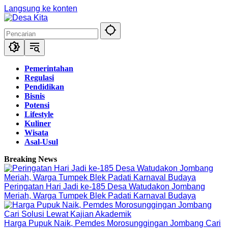
Langsung ke konten
Pemerintahan
Regulasi
Pendidikan
Bisnis
Potensi
Lifestyle
Kuliner
Wisata
Asal-Usul
Breaking News
Peringatan Hari Jadi ke-185 Desa Watudakon Jombang
Meriah, Warga Tumpek Blek Padati Karnaval Budaya
Harga Pupuk Naik, Pemdes Morosunggingan Jombang Cari