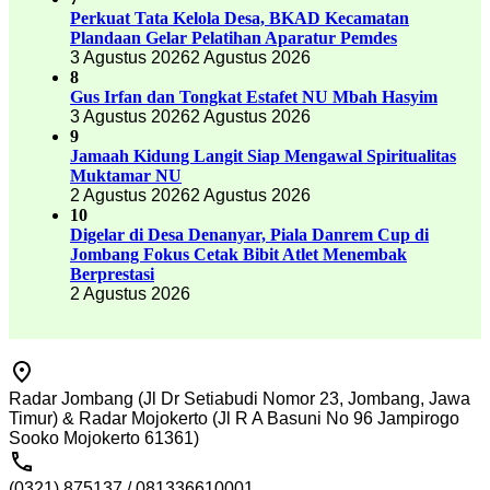
Perkuat Tata Kelola Desa, BKAD Kecamatan
Plandaan Gelar Pelatihan Aparatur Pemdes
3 Agustus 2026
2 Agustus 2026
8
Gus Irfan dan Tongkat Estafet NU Mbah Hasyim
3 Agustus 2026
2 Agustus 2026
9
Jamaah Kidung Langit Siap Mengawal Spiritualitas
Muktamar NU
2 Agustus 2026
2 Agustus 2026
10
Digelar di Desa Denanyar, Piala Danrem Cup di
Jombang Fokus Cetak Bibit Atlet Menembak
Berprestasi
2 Agustus 2026
Radar Jombang (Jl Dr Setiabudi Nomor 23, Jombang, Jawa
Timur) & Radar Mojokerto (Jl R A Basuni No 96 Jampirogo
Sooko Mojokerto 61361)
(0321) 875137 / 081336610001