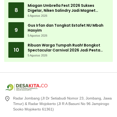
Desa
Miagan Umbrella Fest 2026 Sukses
8
Digelar, Niken Salindry Jadi Magnet
Ribuan Pengunjung
6 Agustus 2026
Gus Irfan dan Tongkat Estafet NU Mbah
9
Hasyim
5 Agustus 2026
Ribuan Warga Tumpah Ruah! Bongkot
10
Spectacular Carnival 2026 Jadi Pesta
Kemerdekaan Terbesar di Peterongan
5 Agustus 2026
Radar Jombang (Jl Dr Setiabudi Nomor 23, Jombang, Jawa
Timur) & Radar Mojokerto (Jl R A Basuni No 96 Jampirogo
Sooko Mojokerto 61361)