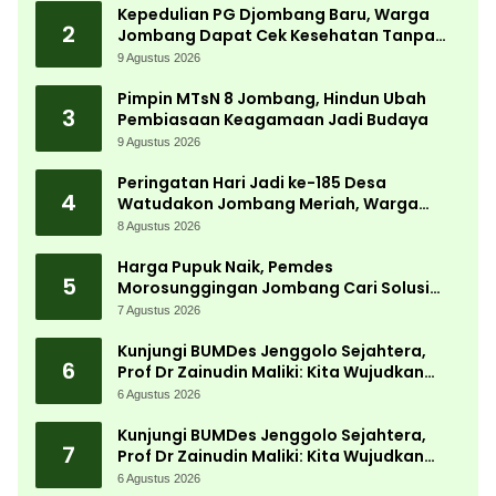
Kepedulian PG Djombang Baru, Warga
2
Jombang Dapat Cek Kesehatan Tanpa
Biaya
9 Agustus 2026
Pimpin MTsN 8 Jombang, Hindun Ubah
3
Pembiasaan Keagamaan Jadi Budaya
9 Agustus 2026
Peringatan Hari Jadi ke-185 Desa
4
Watudakon Jombang Meriah, Warga
Tumpek Blek Padati Karnaval Budaya
8 Agustus 2026
Harga Pupuk Naik, Pemdes
5
Morosunggingan Jombang Cari Solusi
Lewat Kajian Akademik
7 Agustus 2026
Kunjungi BUMDes Jenggolo Sejahtera,
6
Prof Dr Zainudin Maliki: Kita Wujudkan
Kemandirian Ekonomi dengan Potensi
6 Agustus 2026
Desa
Kunjungi BUMDes Jenggolo Sejahtera,
7
Prof Dr Zainudin Maliki: Kita Wujudkan
Kemandirian Ekonomi dengan Potensi
6 Agustus 2026