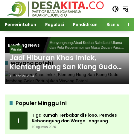
Langsung
ke
konten
Pemerintahan
Regulasi
Pendidikan
Bisnis
Po
, Pemdes
Menyongsong Abad Kedua Nahdlatul Ulama
Breaking News
ung Bergerak
dan Peta Kepemimpinan Masa Depan Pasca
Wisata
Muktamar ke-35
Jadi Hiburan Khas Imlek,
wayang potehi
Klenteng Hong San Kiong Gudo
Jombang Gelar Pertunjukan
11 Februari 2024
Wayang Potehi
Populer Minggu Ini
Tiga Rumah Terbakar di Ploso, Pemdes
1
Kebonagung dan Warga Langsung
Bergerak Bantu Korban
10 Agustus 2026