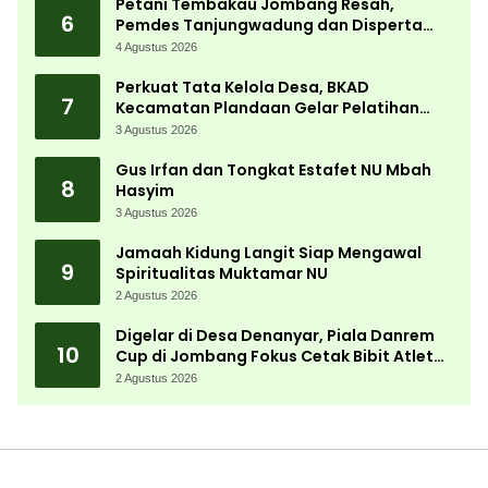
Petani Tembakau Jombang Resah,
6
Pemdes Tanjungwadung dan Disperta
Bergerak Cepat
4 Agustus 2026
Perkuat Tata Kelola Desa, BKAD
7
Kecamatan Plandaan Gelar Pelatihan
Aparatur Pemdes
3 Agustus 2026
Gus Irfan dan Tongkat Estafet NU Mbah
8
Hasyim
3 Agustus 2026
Jamaah Kidung Langit Siap Mengawal
9
Spiritualitas Muktamar NU
2 Agustus 2026
Digelar di Desa Denanyar, Piala Danrem
10
Cup di Jombang Fokus Cetak Bibit Atlet
Menembak Berprestasi
2 Agustus 2026