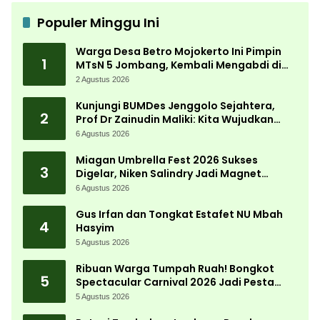
Populer Minggu Ini
Warga Desa Betro Mojokerto Ini Pimpin
1
MTsN 5 Jombang, Kembali Mengabdi di
Almamater
2 Agustus 2026
Kunjungi BUMDes Jenggolo Sejahtera,
2
Prof Dr Zainudin Maliki: Kita Wujudkan
Kemandirian Ekonomi dengan Potensi
6 Agustus 2026
Desa
Miagan Umbrella Fest 2026 Sukses
3
Digelar, Niken Salindry Jadi Magnet
Ribuan Pengunjung
6 Agustus 2026
Gus Irfan dan Tongkat Estafet NU Mbah
4
Hasyim
5 Agustus 2026
Ribuan Warga Tumpah Ruah! Bongkot
5
Spectacular Carnival 2026 Jadi Pesta
Kemerdekaan Terbesar di Peterongan
5 Agustus 2026