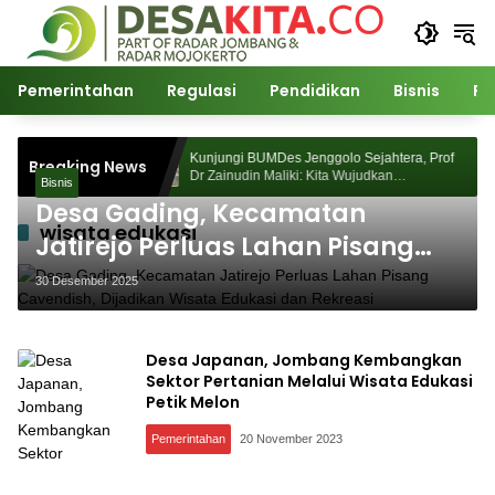
Langsung
ke
konten
Pemerintahan
Regulasi
Pendidikan
Bisnis
Po
jahtera, Prof
Kunjungi BUMDes Jenggolo Sejahtera, Prof
Breaking News
dkan
Dr Zainudin Maliki: Kita Wujudkan
Bisnis
 Potensi Desa
Kemandirian Ekonomi dengan Potensi Desa
Desa Gading, Kecamatan
wisata edukasi
Jatirejo Perluas Lahan Pisang
Cavendish, Dijadikan Wisata
30 Desember 2025
Edukasi dan Rekreasi
Desa Japanan, Jombang Kembangkan
Sektor Pertanian Melalui Wisata Edukasi
Petik Melon
Pemerintahan
20 November 2023