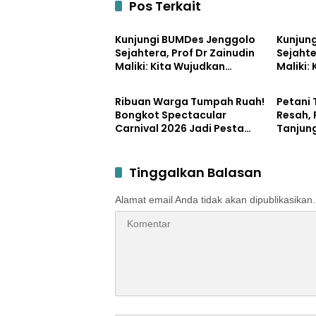
Pos Terkait
Pemerintahan
Bisnis
Kunjungi BUMDes Jenggolo
Kunjun
Sejahtera, Prof Dr Zainudin
Sejahte
Maliki: Kita Wujudkan
Maliki:
Pemerintahan
Pemerin
Kemandirian Ekonomi
Kemand
dengan Potensi Desa
dengan
Ribuan Warga Tumpah Ruah!
Petani
Bongkot Spectacular
Resah,
Carnival 2026 Jadi Pesta
Tanjun
Kemerdekaan Terbesar di
Disper
Peterongan
Tinggalkan Balasan
Alamat email Anda tidak akan dipublikasikan.