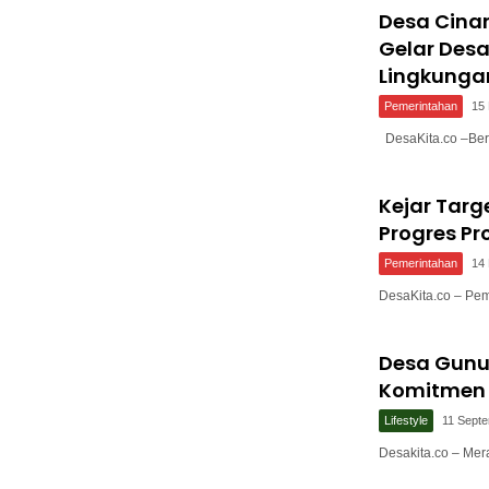
Desa Cina
Gelar Desa
Lingkunga
Pemerintahan
15
DesaKita.co –Be
Kejar Targ
Progres Pr
Pemerintahan
14
DesaKita.co – P
Desa Gunu
Komitmen 
Lifestyle
11 Sept
Desakita.co – Me