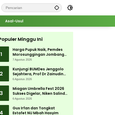
Asal-Usul
Populer Minggu Ini
Harga Pupuk Naik, Pemdes
1
Morosunggingan Jombang
Cari Solusi Lewat Kajian
7 Agustus 2026
Akademik
Kunjungi BUMDes Jenggolo
2
Sejahtera, Prof Dr Zainudin
Maliki: Kita Wujudkan
6 Agustus 2026
Kemandirian Ekonomi dengan
Potensi Desa
Miagan Umbrella Fest 2026
3
Sukses Digelar, Niken Salindry
Jadi Magnet Ribuan
6 Agustus 2026
Pengunjung
Gus Irfan dan Tongkat
4
Estafet NU Mbah Hasyim