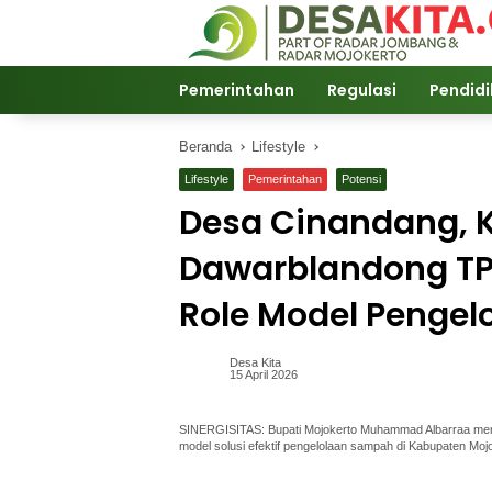
Langsung
ke
konten
Pemerintahan
Regulasi
Pendid
Beranda
Lifestyle
Lifestyle
Pemerintahan
Potensi
Desa Cinandang,
Dawarblandong TP
Role Model Penge
Desa Kita
15 April 2026
SINERGISITAS: Bupati Mojokerto Muhammad Albarraa mer
model solusi efektif pengelolaan sampah di Kabupaten Mojo