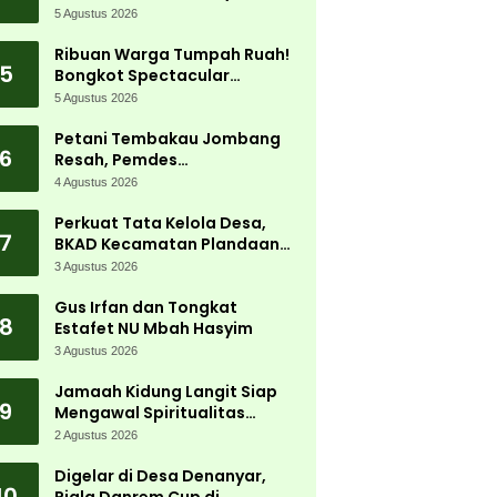
5 Agustus 2026
Ribuan Warga Tumpah Ruah!
5
Bongkot Spectacular
Carnival 2026 Jadi Pesta
5 Agustus 2026
Kemerdekaan Terbesar di
Peterongan
Petani Tembakau Jombang
6
Resah, Pemdes
Tanjungwadung dan Disperta
4 Agustus 2026
Bergerak Cepat
Perkuat Tata Kelola Desa,
7
BKAD Kecamatan Plandaan
Gelar Pelatihan Aparatur
3 Agustus 2026
Pemdes
Gus Irfan dan Tongkat
8
Estafet NU Mbah Hasyim
3 Agustus 2026
Jamaah Kidung Langit Siap
9
Mengawal Spiritualitas
Muktamar NU
2 Agustus 2026
Digelar di Desa Denanyar,
10