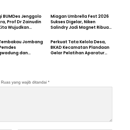
Pemerintahan
gi BUMDes Jenggolo
Miagan Umbrella Fest 2026
ra, Prof Dr Zainudin
Sukses Digelar, Niken
 Kita Wujudkan
Salindry Jadi Magnet Ribuan
tahan
Pemerintahan
irian Ekonomi
Pengunjung
 Potensi Desa
 Tembakau Jombang
Perkuat Tata Kelola Desa,
 Pemdes
BKAD Kecamatan Plandaan
gwadung dan
Gelar Pelatihan Aparatur
ta Bergerak Cepat
Pemdes
Ruas yang wajib ditandai
*