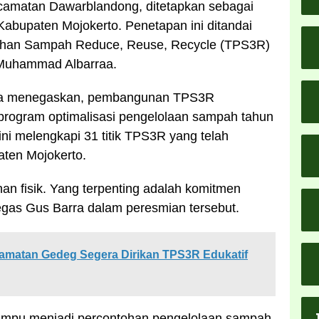
camatan Dawarblandong, ditetapkan sebagai
Kabupaten Mojokerto. Penetapan ini ditandai
ahan Sampah Reduce, Reuse, Recycle (TPS3R)
 Muhammad Albarraa.
rra menegaskan, pembangunan TPS3R
program optimalisasi pengelolaan sampah tahun
ini melengkapi 31 titik TPS3R yang telah
aten Mojokerto.
n fisik. Yang terpenting adalah komitmen
tegas Gus Barra dalam peresmian tersebut.
amatan Gedeg Segera Dirikan TPS3R Edukatif
mampu menjadi percontohan pengelolaan sampah