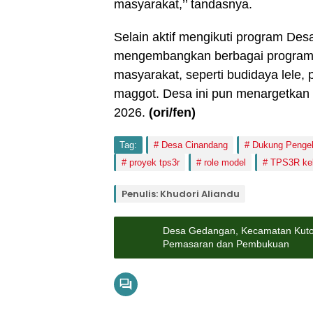
masyarakat,’’ tandasnya.
Selain aktif mengikuti program Des
mengembangkan berbagai program
masyarakat, seperti budidaya lele, 
maggot. Desa ini pun menargetkan 
2026.
(ori/fen)
Tag:
Desa Cinandang
Dukung Penge
proyek tps3r
role model
TPS3R keb
Penulis: Khudori Aliandu
Desa Gedangan, Kecamatan Kutor
Pemasaran dan Pembukuan