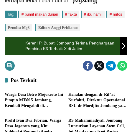
terdapat terkait buah durian.
(Mg3/ang)
Tag:
bumil makan durian
fakta
ibu hamil
mitos
Penulis: Mg3
Editor: Anggi Fridianto
Keren! Pj Bupati Jombang Terima Penghargaan
Pembina K3 Terbaik X di Jatim
Pos Terkait
Lifestyle
Lifestyle
Warga Desa Betro Mojokerto Ini
Kenalan dengan dr Rif’at
Pimpin MTsN 5 Jombang,
Nurfahri, Direktur Operasional
Kembali Mengabdi di
RSU dr Moedjito Jombang yang
Lifestyle
Lifestyle
Almamater
Utamakan Pelayanan Ilmiah
Profil Ivan Dwi Fibrian, Warga
RS Muhammadiyah Jombang
Desa Jogoroto yang Kini
Luncurkan Layanan Stem Cell,
Nahkodai Perumda Aneka
Ini Manfaatnya bagi Pasien