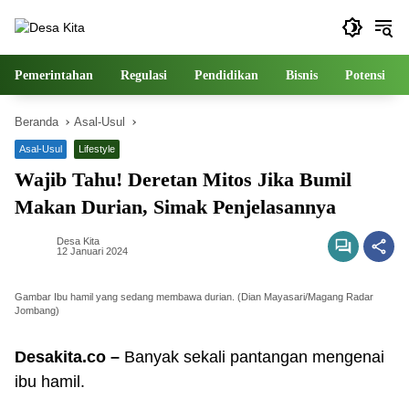
Langsung
ke
konten
Pemerintahan
Regulasi
Pendidikan
Bisnis
Potensi
Beranda
Asal-Usul
Asal-Usul
Lifestyle
Wajib Tahu! Deretan Mitos Jika Bumil
Makan Durian, Simak Penjelasannya
Desa Kita
12 Januari 2024
Gambar Ibu hamil yang sedang membawa durian. (Dian Mayasari/Magang Radar
Jombang)
Desakita.co –
Banyak sekali pantangan mengenai
ibu hamil.