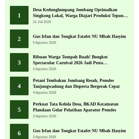
Desa Kedunglumpang Jombang Optimalkan
1
Singkong Lokal, Warga Diajari Produksi Tepung
Mocaf
31 Juli 2026
Gus Irfan dan Tongkat Estafet NU Mbah Hasyim
2
5 Agustus 2026
Ribuan Warga Tumpah Ruah! Bongkot
3
Spectacular Carnival 2026 Jadi Pesta
Kemerdekaan Terbesar di Peterongan
5 Agustus 2026
Petani Tembakau Jombang Resah, Pemdes
4
Tanjungwadung dan Disperta Bergerak Cepat
4 Agustus 2026
Perkuat Tata Kelola Desa, BKAD Kecamatan
5
Plandaan Gelar Pelatihan Aparatur Pemdes
3 Agustus 2026
Gus Irfan dan Tongkat Estafet NU Mbah Hasyim
6
3 Agustus 2026