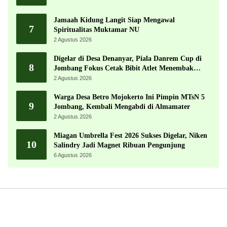
Jamaah Kidung Langit Siap Mengawal
7
Spiritualitas Muktamar NU
2 Agustus 2026
Digelar di Desa Denanyar, Piala Danrem Cup di
8
Jombang Fokus Cetak Bibit Atlet Menembak
Berprestasi
2 Agustus 2026
Warga Desa Betro Mojokerto Ini Pimpin MTsN 5
9
Jombang, Kembali Mengabdi di Almamater
2 Agustus 2026
Miagan Umbrella Fest 2026 Sukses Digelar, Niken
10
Salindry Jadi Magnet Ribuan Pengunjung
6 Agustus 2026