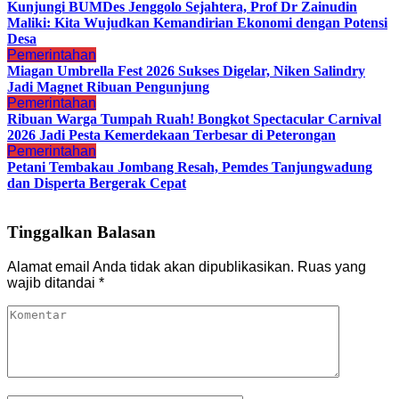
Kunjungi BUMDes Jenggolo Sejahtera, Prof Dr Zainudin
Maliki: Kita Wujudkan Kemandirian Ekonomi dengan Potensi
Desa
Pemerintahan
Miagan Umbrella Fest 2026 Sukses Digelar, Niken Salindry
Jadi Magnet Ribuan Pengunjung
Pemerintahan
Ribuan Warga Tumpah Ruah! Bongkot Spectacular Carnival
2026 Jadi Pesta Kemerdekaan Terbesar di Peterongan
Pemerintahan
Petani Tembakau Jombang Resah, Pemdes Tanjungwadung
dan Disperta Bergerak Cepat
Tinggalkan Balasan
Alamat email Anda tidak akan dipublikasikan.
Ruas yang
wajib ditandai
*