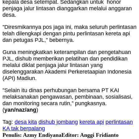
kepala desa setempat. Sedangkan untuk honor
penjaga jalur lintasan dianggarkan melalui anggaran
desa.
”Diresmikannya pos jaga ini, maka seluruh perlintasan
telah dilengkapi dengan pintu perlintasan kereta api
dan petugas PJL,” bebernya.
Guna meningkatkan keterampilan dan pengetahuan
PJL, dishub memberikan pelatihan dan pendidikan
melalui diklat penjaga jalur lintasan yang
diselenggarakan Akademi Perkeretaapian Indonesia
(API) Madiun.
”Selain itu dinas perhubungan bersama PT KAI
melaksanakan pengawasan, pembinaan, sosialisasi,
dan monitoring secara rutin,” pungkasnya.
(
yan/naz/ang
)
Tag:
desa kita
dishub jombang
kereta api
perlintasan
KA tak berpalang
Penulis: Azmy Endiyana
Editor: Anggi Fridianto