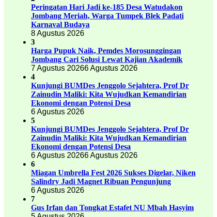
Peringatan Hari Jadi ke-185 Desa Watudakon
Jombang Meriah, Warga Tumpek Blek Padati
Karnaval Budaya
8 Agustus 2026
3
Harga Pupuk Naik, Pemdes Morosunggingan
Jombang Cari Solusi Lewat Kajian Akademik
7 Agustus 2026
6 Agustus 2026
4
Kunjungi BUMDes Jenggolo Sejahtera, Prof Dr
Zainudin Maliki: Kita Wujudkan Kemandirian
Ekonomi dengan Potensi Desa
6 Agustus 2026
5
Kunjungi BUMDes Jenggolo Sejahtera, Prof Dr
Zainudin Maliki: Kita Wujudkan Kemandirian
Ekonomi dengan Potensi Desa
6 Agustus 2026
6 Agustus 2026
6
Miagan Umbrella Fest 2026 Sukses Digelar, Niken
Salindry Jadi Magnet Ribuan Pengunjung
6 Agustus 2026
7
Gus Irfan dan Tongkat Estafet NU Mbah Hasyim
5 Agustus 2026