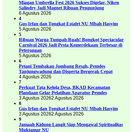
Miagan Umbrella Fest 2026 Sukses Digelar, Niken
Salindry Jadi Magnet Ribuan Pengunjung
6 Agustus 2026
4
Gus Irfan dan Tongkat Estafet NU Mbah Hasyim
5 Agustus 2026
5
Ribuan Warga Tumpah Ruah! Bongkot Spectacular
Carnival 2026 Jadi Pesta Kemerdekaan Terbesar di
Peterongan
5 Agustus 2026
6
Petani Tembakau Jombang Resah, Pemdes
Tanjungwadung dan Disperta Bergerak Cepat
4 Agustus 2026
7
Perkuat Tata Kelola Desa, BKAD Kecamatan
Plandaan Gelar Pelatihan Aparatur Pemdes
3 Agustus 2026
2 Agustus 2026
8
Gus Irfan dan Tongkat Estafet NU Mbah Hasyim
3 Agustus 2026
2 Agustus 2026
9
Jamaah Kidung Langit Siap Mengawal Spiritualitas
Muktamar NU