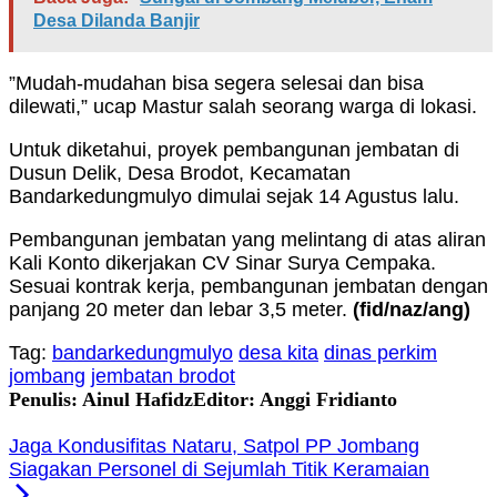
Desa Dilanda Banjir
”Mudah-mudahan bisa segera selesai dan bisa
dilewati,” ucap Mastur salah seorang warga di lokasi.
Untuk diketahui, proyek pembangunan jembatan di
Dusun Delik, Desa Brodot, Kecamatan
Bandarkedungmulyo dimulai sejak 14 Agustus lalu.
Pembangunan jembatan yang melintang di atas aliran
Kali Konto dikerjakan CV Sinar Surya Cempaka.
Sesuai kontrak kerja, pembangunan jembatan dengan
panjang 20 meter dan lebar 3,5 meter.
(fid
/naz/ang
)
Tag:
bandarkedungmulyo
desa kita
dinas perkim
jombang
jembatan brodot
Penulis: Ainul Hafidz
Editor: Anggi Fridianto
Jaga Kondusifitas Nataru, Satpol PP Jombang
Siagakan Personel di Sejumlah Titik Keramaian