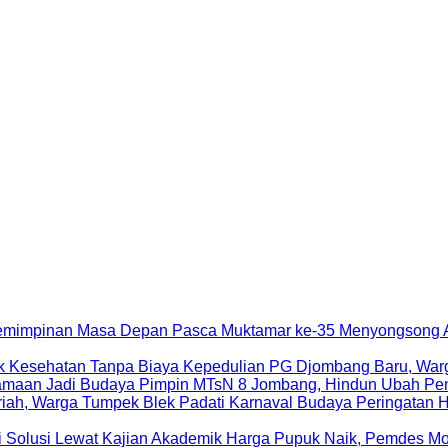
Menyongsong A
Kepedulian PG Djombang Baru, War
Pimpin MTsN 8 Jombang, Hindun Ubah Pe
Peringatan 
Harga Pupuk Naik, Pemdes Mo