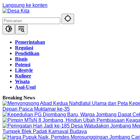
Langsung ke konten
Pemerintahan
Regulasi
Pendidikan
Bisnis
Potensi
Lifestyle
Kuliner
Wisata
Asal-Usul
Breaking News
Depan Pasca Muktamar ke-35
Tumpek Blek Padati Karnaval Budaya