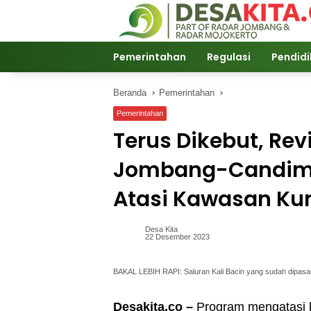
Langsung
ke
konten
Pemerintahan
Regulasi
Pendid
Beranda
Pemerintahan
Pemerintahan
Terus Dikebut, Revi
Jombang-Candimu
Atasi Kawasan K
Desa Kita
22 Desember 2023
BAKAL LEBIH RAPI: Saluran Kali Bacin yang sudah dipasang
Desakita.co –
Program mengatasi 