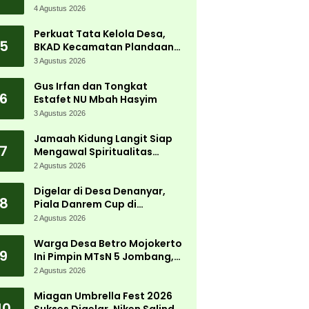
Tanjungwadung dan Disperta
4 Agustus 2026
Bergerak Cepat
Perkuat Tata Kelola Desa,
5
BKAD Kecamatan Plandaan
Gelar Pelatihan Aparatur
3 Agustus 2026
Pemdes
Gus Irfan dan Tongkat
6
Estafet NU Mbah Hasyim
3 Agustus 2026
Jamaah Kidung Langit Siap
7
Mengawal Spiritualitas
Muktamar NU
2 Agustus 2026
Digelar di Desa Denanyar,
8
Piala Danrem Cup di
Jombang Fokus Cetak Bibit
2 Agustus 2026
Atlet Menembak Berprestasi
Warga Desa Betro Mojokerto
9
Ini Pimpin MTsN 5 Jombang,
Kembali Mengabdi di
2 Agustus 2026
Almamater
Miagan Umbrella Fest 2026
10