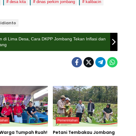
desa kita
dinas perkim jombang
kalibacin
ridianto
an di Lima Desa, Cara DKPP Jombang Tekan Inflasi dan
bang
tahan
Pemerintahan
 Warga Tumpah Ruah!
Petani Tembakau Jombang