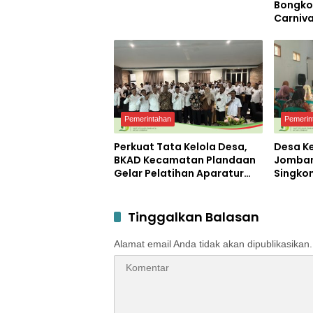
Bongko
Carniva
Kemerd
Petero
Pemerintahan
Pemerin
Perkuat Tata Kelola Desa,
Desa K
BKAD Kecamatan Plandaan
Jomban
Gelar Pelatihan Aparatur
Singko
Pemdes
Diajari
Mocaf
Tinggalkan Balasan
Alamat email Anda tidak akan dipublikasikan.