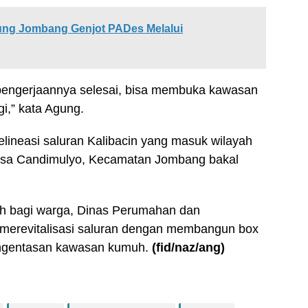
ng Jombang Genjot PADes Melalui
pengerjaannya selesai, bisa membuka kawasan
i,” kata Agung.
elineasi saluran Kalibacin yang masuk wilayah
esa Candimulyo, Kecamatan Jombang bakal
ih bagi warga, Dinas Perumahan dan
merevitalisasi saluran dengan membangun box
engentasan kawasan kumuh.
(fid
/naz/ang
)