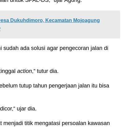
lian untuk SPAL-DS,” ujar Agung.
Desa Dukuhdimoro, Kecamatan Mojoagung
v
i sudah ada solusi agar pengecoran jalan di
tinggal
action
,” tutur dia.
belum tutup tahun pengerjaan jalan itu bisa
cor,” ujar dia.
at menjadi titik mengatasi persoalan kawasan