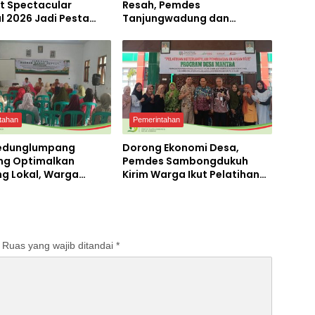
t Spectacular
Resah, Pemdes
l 2026 Jadi Pesta
Tanjungwadung dan
ekaan Terbesar di
Disperta Bergerak Cepat
ngan
tahan
Pemerintahan
edunglumpang
Dorong Ekonomi Desa,
g Optimalkan
Pemdes Sambongdukuh
ng Lokal, Warga
Kirim Warga Ikut Pelatihan
 Produksi Tepung
UMKM Program WUB
Jombang
Ruas yang wajib ditandai
*