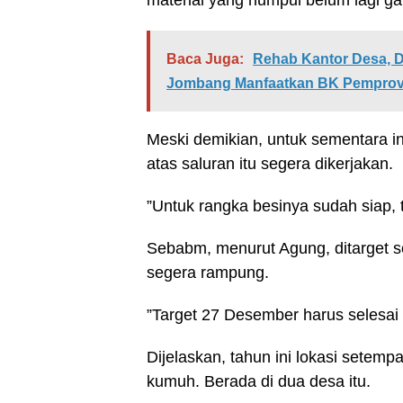
material yang numpul belum lagi ga
Baca Juga:
Rehab Kantor Desa, 
Jombang Manfaatkan BK Pempro
Meski demikian, untuk sementara in
atas saluran itu segera dikerjakan.
”Untuk rangka besinya sudah siap, 
Sebabm, menurut Agung, ditarget se
segera rampung.
”Target 27 Desember harus selesai di
Dijelaskan, tahun ini lokasi setemp
kumuh. Berada di dua desa itu.