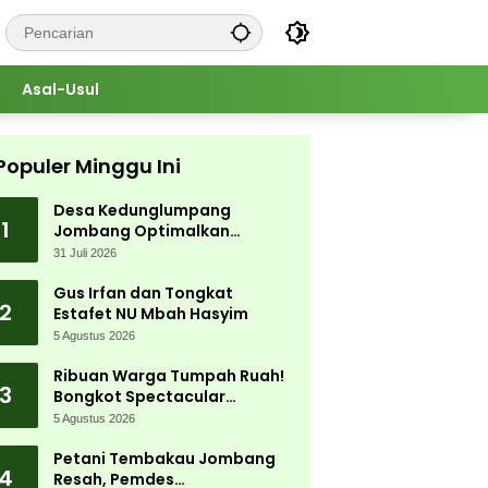
Asal-Usul
Populer Minggu Ini
Desa Kedunglumpang
1
Jombang Optimalkan
Singkong Lokal, Warga Diajari
31 Juli 2026
Produksi Tepung Mocaf
Gus Irfan dan Tongkat
2
Estafet NU Mbah Hasyim
5 Agustus 2026
Ribuan Warga Tumpah Ruah!
3
Bongkot Spectacular
Carnival 2026 Jadi Pesta
5 Agustus 2026
Kemerdekaan Terbesar di
Peterongan
Petani Tembakau Jombang
4
Resah, Pemdes