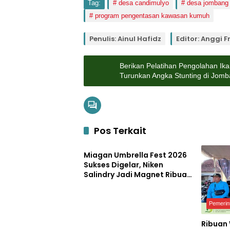
Tag:
desa candimulyo
desa jombang
program pengentasan kawasan kumuh
Penulis: Ainul Hafidz
Editor: Anggi F
Berikan Pelatihan Pengolahan Ik
Turunkan Angka Stunting di Jom
Pos Terkait
Pemerintahan
Miagan Umbrella Fest 2026
Sukses Digelar, Niken
Salindry Jadi Magnet Ribuan
Pengunjung
Pemerin
Ribuan