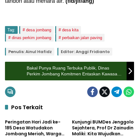
tandon atau menara air.
(fid/jif/ang)
Tag:
desa jombang
desa kita
dinas perkim jombang
perbaikan jalan paving
Penulis: Ainul Hafidz
Editor: Anggi Fridianto
Bakal Punya Ruang Terbuka Publik, Dinas
Perkim Jombang Komitmen Entaskan Kawasan
Kumuh di Desa Jombang
Pos Terkait
Pemerintahan
Pemerintahan
Peringatan Hari Jadi ke-
Kunjungi BUMDes Jenggolo
185 Desa Watudakon
Sejahtera, Prof Dr Zainudin
Jombang Meriah, Warga
Maliki: Kita Wujudkan
Bisnis
Pemerintahan