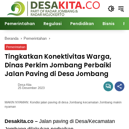
Langsung
ke
konten
Pemerintahan
Regulasi
Pendidikan
Bisnis
Po
Beranda
Pemerintahan
Pemerintahan
Tingkatkan Konektivitas Warga,
Dinas Perkim Jombang Perbaiki
Jalan Paving di Desa Jombang
Desa Kita
25 Desember 2023
MAKIN NYAMAN: Kondisi jalan paving di desa Jombang kecamatan Jombang makin
nyaman
Desakita.co –
Jalan paving di Desa/Kecamatan