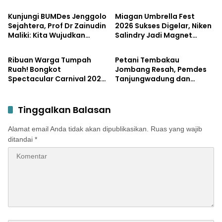
Tumpek Blek Padati
Kemandirian Ekonomi
Karnaval Budaya
dengan Potensi Desa
Kunjungi BUMDes Jenggolo
Miagan Umbrella Fest
Sejahtera, Prof Dr Zainudin
2026 Sukses Digelar, Niken
Maliki: Kita Wujudkan
Salindry Jadi Magnet
Pemerintahan
Pemerintahan
Kemandirian Ekonomi
Ribuan Pengunjung
dengan Potensi Desa
Ribuan Warga Tumpah
Petani Tembakau
Ruah! Bongkot
Jombang Resah, Pemdes
Spectacular Carnival 2026
Tanjungwadung dan
Jadi Pesta Kemerdekaan
Disperta Bergerak Cepat
Terbesar di Peterongan
Tinggalkan Balasan
Alamat email Anda tidak akan dipublikasikan.
Ruas yang wajib
ditandai
*