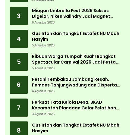
Desa
Miagan Umbrella Fest 2026 Sukses
3
Digelar, Niken Salindry Jadi Magnet
Ribuan Pengunjung
6 Agustus 2026
Gus Irfan dan Tongkat Estafet NU Mbah
4
Hasyim
5 Agustus 2026
Ribuan Warga Tumpah Ruah! Bongkot
5
Spectacular Carnival 2026 Jadi Pesta
Kemerdekaan Terbesar di Peterongan
5 Agustus 2026
Petani Tembakau Jombang Resah,
6
Pemdes Tanjungwadung dan Disperta
Bergerak Cepat
4 Agustus 2026
Perkuat Tata Kelola Desa, BKAD
7
Kecamatan Plandaan Gelar Pelatihan
Aparatur Pemdes
3 Agustus 2026
Gus Irfan dan Tongkat Estafet NU Mbah
8
Hasyim