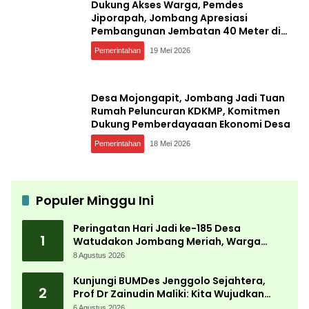
Dukung Akses Warga, Pemdes
Jiporapah, Jombang Apresiasi
Pembangunan Jembatan 40 Meter di
Kedungdendeng
Pemerintahan
19 Mei 2026
Desa Mojongapit, Jombang Jadi Tuan
Rumah Peluncuran KDKMP, Komitmen
Dukung Pemberdayaaan Ekonomi Desa
Pemerintahan
18 Mei 2026
Populer Minggu Ini
Peringatan Hari Jadi ke-185 Desa
1
Watudakon Jombang Meriah, Warga
Tumpek Blek Padati Karnaval Budaya
8 Agustus 2026
Kunjungi BUMDes Jenggolo Sejahtera,
2
Prof Dr Zainudin Maliki: Kita Wujudkan
Kemandirian Ekonomi dengan Potensi
6 Agustus 2026