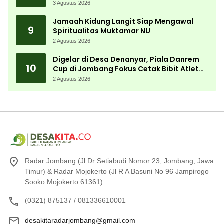
3 Agustus 2026
Jamaah Kidung Langit Siap Mengawal
9
Spiritualitas Muktamar NU
2 Agustus 2026
Digelar di Desa Denanyar, Piala Danrem
10
Cup di Jombang Fokus Cetak Bibit Atlet
Menembak Berprestasi
2 Agustus 2026
Radar Jombang (Jl Dr Setiabudi Nomor 23, Jombang, Jawa
Timur) & Radar Mojokerto (Jl R A Basuni No 96 Jampirogo
Sooko Mojokerto 61361)
(0321) 875137 / 081336610001
desakitaradarjombang@gmail.com