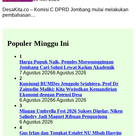
DesaKita.co – Komisi C DPRD Jombang mulai melakukan
pembahasan…
Populer Minggu Ini
1
Harga Pupuk Naik, Pemdes Morosunggingan
Jombang Cari Solusi Lewat Kajian Akademik
7 Agustus 2026
6 Agustus 2026
2
Kunjungi BUMDes Jenggolo Sejahtera, Prof Dr
Zainudin Maliki: Kita Wujudkan Kemandirian
Ekonomi dengan Potensi Desa
6 Agustus 2026
6 Agustus 2026
3
Miagan Umbrella Fest 2026 Sukses Digelar, Niken
Salindry Jadi Magnet Ribuan Pengunjung
6 Agustus 2026
4
Gus Irfan dan Tongkat Estafet NU Mbah Hasyim