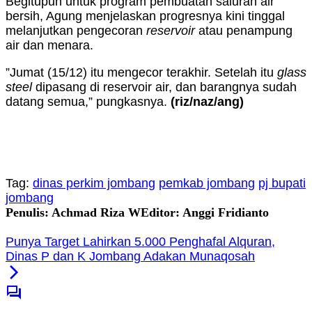
Begitupun untuk program pembuatan saluran air
bersih, Agung menjelaskan progresnya kini tinggal
melanjutkan pengecoran
reservoir
atau penampung
air dan menara.
”Jumat (15/12) itu mengecor terakhir. Setelah itu
glass
steel
dipasang di reservoir air, dan barangnya sudah
datang semua,” pungkasnya.
(riz/naz/ang)
Tag:
dinas perkim jombang
pemkab jombang
pj bupati
jombang
Penulis: Achmad Riza W
Editor: Anggi Fridianto
Punya Target Lahirkan 5.000 Penghafal Alquran,
Dinas P dan K Jombang Adakan Munaqosah