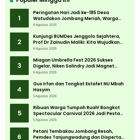
Peringatan Hari Jadi ke-185 Desa
1
Watudakon Jombang Meriah, Warga
Tumpek Blek Padati Karnaval Budaya
8 Agustus 2026
Kunjungi BUMDes Jenggolo Sejahtera,
2
Prof Dr Zainudin Maliki: Kita Wujudkan
Kemandirian Ekonomi dengan Potensi
6 Agustus 2026
Desa
Miagan Umbrella Fest 2026 Sukses
3
Digelar, Niken Salindry Jadi Magnet
Ribuan Pengunjung
6 Agustus 2026
Gus Irfan dan Tongkat Estafet NU Mbah
4
Hasyim
5 Agustus 2026
Ribuan Warga Tumpah Ruah! Bongkot
5
Spectacular Carnival 2026 Jadi Pesta
Kemerdekaan Terbesar di Peterongan
5 Agustus 2026
Petani Tembakau Jombang Resah,
6
Pemdes Tanjungwadung dan Disperta