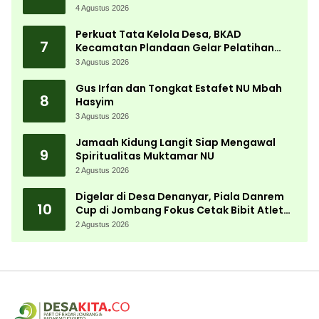
Bergerak Cepat
4 Agustus 2026
Perkuat Tata Kelola Desa, BKAD
7
Kecamatan Plandaan Gelar Pelatihan
Aparatur Pemdes
3 Agustus 2026
Gus Irfan dan Tongkat Estafet NU Mbah
8
Hasyim
3 Agustus 2026
Jamaah Kidung Langit Siap Mengawal
9
Spiritualitas Muktamar NU
2 Agustus 2026
Digelar di Desa Denanyar, Piala Danrem
10
Cup di Jombang Fokus Cetak Bibit Atlet
Menembak Berprestasi
2 Agustus 2026