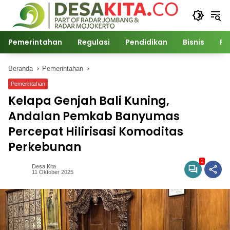
Langsung
ke
konten
Pemerintahan
Regulasi
Pendidikan
Bisnis
Po
Beranda
Pemerintahan
Pemerintahan
Kelapa Genjah Bali Kuning,
Andalan Pemkab Banyumas
Percepat Hilirisasi Komoditas
Perkebunan
1
Desa Kita
11 Oktober 2025