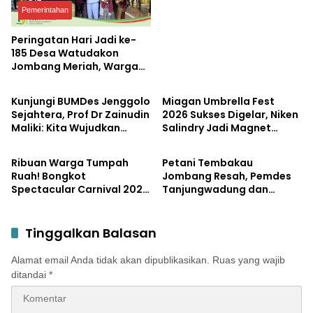
dengan Potensi Desa
Pemerintahan
Peringatan Hari Jadi ke-
185 Desa Watudakon
Jombang Meriah, Warga
Bisnis
Pemerintahan
Tumpek Blek Padati
Karnaval Budaya
Kunjungi BUMDes Jenggolo
Miagan Umbrella Fest
Sejahtera, Prof Dr Zainudin
2026 Sukses Digelar, Niken
Maliki: Kita Wujudkan
Salindry Jadi Magnet
Pemerintahan
Pemerintahan
Kemandirian Ekonomi
Ribuan Pengunjung
dengan Potensi Desa
Ribuan Warga Tumpah
Petani Tembakau
Ruah! Bongkot
Jombang Resah, Pemdes
Spectacular Carnival 2026
Tanjungwadung dan
Jadi Pesta Kemerdekaan
Disperta Bergerak Cepat
Terbesar di Peterongan
Tinggalkan Balasan
Alamat email Anda tidak akan dipublikasikan.
Ruas yang wajib
ditandai
*