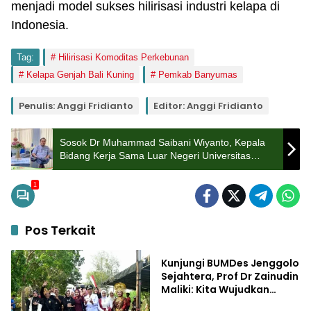
menjadi model sukses hilirisasi industri kelapa di
Indonesia.
Tag:
Hilirisasi Komoditas Perkebunan
Kelapa Genjah Bali Kuning
Pemkab Banyumas
Penulis: Anggi Fridianto
Editor: Anggi Fridianto
Sosok Dr Muhammad Saibani Wiyanto, Kepala
Bidang Kerja Sama Luar Negeri Universitas
PGRI Jombang: Tingkatkan Kolaborasi
Internasional Kampus
1
Pos Terkait
Pemerintahan
Kunjungi BUMDes Jenggolo
Sejahtera, Prof Dr Zainudin
Maliki: Kita Wujudkan
Kemandirian Ekonomi