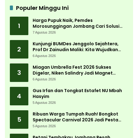
Populer Minggu Ini
Harga Pupuk Naik, Pemdes
1
Morosunggingan Jombang Cari Solusi
Lewat Kajian Akademik
7 Agustus 2026
Kunjungi BUMDes Jenggolo Sejahtera,
2
Prof Dr Zainudin Maliki: Kita Wujudkan
Kemandirian Ekonomi dengan Potensi
6 Agustus 2026
Desa
Miagan Umbrella Fest 2026 Sukses
3
Digelar, Niken Salindry Jadi Magnet
Ribuan Pengunjung
6 Agustus 2026
Gus Irfan dan Tongkat Estafet NU Mbah
4
Hasyim
5 Agustus 2026
Ribuan Warga Tumpah Ruah! Bongkot
5
Spectacular Carnival 2026 Jadi Pesta
Kemerdekaan Terbesar di Peterongan
5 Agustus 2026
Petani Tembakau Jombang Resah,