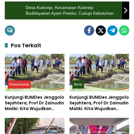
Desa Kutorejo, Kecamatan Kutorejo
Budidayakan Ayam Petelur, Cukupi Kebutuhan
Pangan Warga
Pos Terkait
Pemerintahan
Bisnis
Kunjungi BUMDes Jenggolo
Kunjungi BUMDes Jenggolo
Sejahtera, Prof Dr Zainudin
Sejahtera, Prof Dr Zainudin
Maliki: Kita Wujudkan
Maliki: Kita Wujudkan
Kemandirian Ekonomi
Kemandirian Ekonomi
dengan Potensi Desa
dengan Potensi Desa