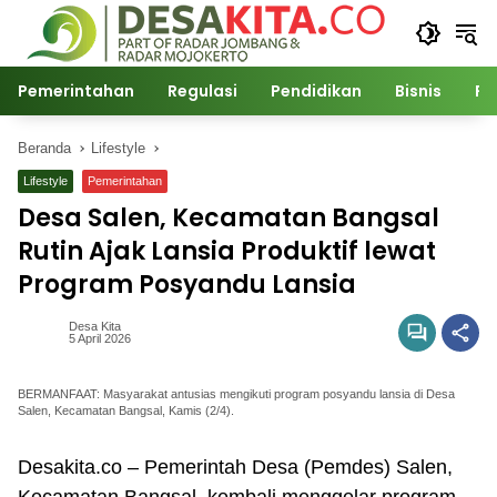
Langsung
ke
konten
Pemerintahan
Regulasi
Pendidikan
Bisnis
Po
Beranda
Lifestyle
Lifestyle
Pemerintahan
Desa Salen, Kecamatan Bangsal
Rutin Ajak Lansia Produktif lewat
Program Posyandu Lansia
Desa Kita
5 April 2026
BERMANFAAT: Masyarakat antusias mengikuti program posyandu lansia di Desa
Salen, Kecamatan Bangsal, Kamis (2/4).
Desakita.co – Pemerintah Desa (Pemdes) Salen,