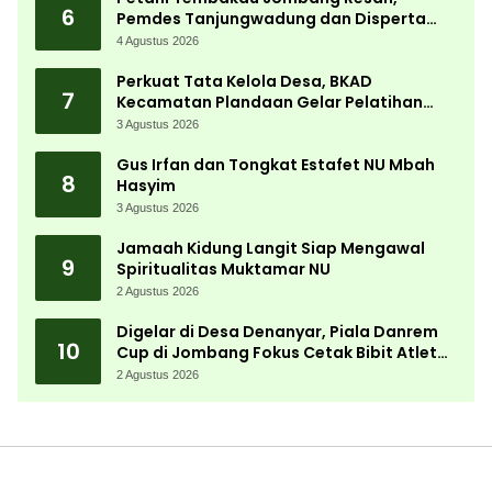
6
Pemdes Tanjungwadung dan Disperta
Bergerak Cepat
4 Agustus 2026
Perkuat Tata Kelola Desa, BKAD
7
Kecamatan Plandaan Gelar Pelatihan
Aparatur Pemdes
3 Agustus 2026
Gus Irfan dan Tongkat Estafet NU Mbah
8
Hasyim
3 Agustus 2026
Jamaah Kidung Langit Siap Mengawal
9
Spiritualitas Muktamar NU
2 Agustus 2026
Digelar di Desa Denanyar, Piala Danrem
10
Cup di Jombang Fokus Cetak Bibit Atlet
Menembak Berprestasi
2 Agustus 2026