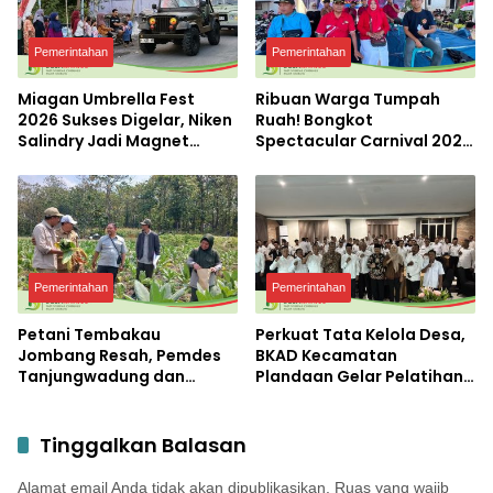
Pemerintahan
Pemerintahan
Miagan Umbrella Fest
Ribuan Warga Tumpah
2026 Sukses Digelar, Niken
Ruah! Bongkot
Salindry Jadi Magnet
Spectacular Carnival 2026
Ribuan Pengunjung
Jadi Pesta Kemerdekaan
Terbesar di Peterongan
Pemerintahan
Pemerintahan
Petani Tembakau
Perkuat Tata Kelola Desa,
Jombang Resah, Pemdes
BKAD Kecamatan
Tanjungwadung dan
Plandaan Gelar Pelatihan
Disperta Bergerak Cepat
Aparatur Pemdes
Tinggalkan Balasan
Alamat email Anda tidak akan dipublikasikan.
Ruas yang wajib