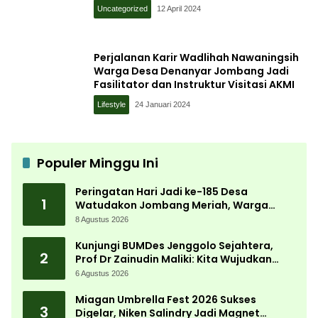
Uncategorized
12 April 2024
Perjalanan Karir Wadlihah Nawaningsih
Warga Desa Denanyar Jombang Jadi
Fasilitator dan Instruktur Visitasi AKMI
Lifestyle
24 Januari 2024
Populer Minggu Ini
Peringatan Hari Jadi ke-185 Desa
1
Watudakon Jombang Meriah, Warga
Tumpek Blek Padati Karnaval Budaya
8 Agustus 2026
Kunjungi BUMDes Jenggolo Sejahtera,
2
Prof Dr Zainudin Maliki: Kita Wujudkan
Kemandirian Ekonomi dengan Potensi
6 Agustus 2026
Desa
Miagan Umbrella Fest 2026 Sukses
3
Digelar, Niken Salindry Jadi Magnet