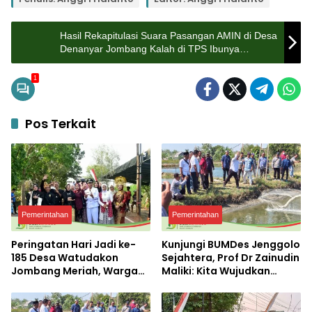
Hasil Rekapitulasi Suara Pasangan AMIN di Desa
Denanyar Jombang Kalah di TPS Ibunya
Mencoblos, Tapi Menang di Tempat Kakaknya
Nyoblos, Segini Rinciannya
1
Pos Terkait
Pemerintahan
Pemerintahan
Peringatan Hari Jadi ke-
Kunjungi BUMDes Jenggolo
185 Desa Watudakon
Sejahtera, Prof Dr Zainudin
Jombang Meriah, Warga
Maliki: Kita Wujudkan
Tumpek Blek Padati
Kemandirian Ekonomi
Karnaval Budaya
dengan Potensi Desa