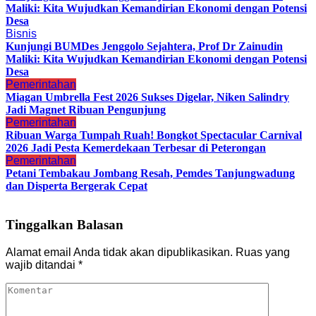
Maliki: Kita Wujudkan Kemandirian Ekonomi dengan Potensi
Desa
Bisnis
Kunjungi BUMDes Jenggolo Sejahtera, Prof Dr Zainudin
Maliki: Kita Wujudkan Kemandirian Ekonomi dengan Potensi
Desa
Pemerintahan
Miagan Umbrella Fest 2026 Sukses Digelar, Niken Salindry
Jadi Magnet Ribuan Pengunjung
Pemerintahan
Ribuan Warga Tumpah Ruah! Bongkot Spectacular Carnival
2026 Jadi Pesta Kemerdekaan Terbesar di Peterongan
Pemerintahan
Petani Tembakau Jombang Resah, Pemdes Tanjungwadung
dan Disperta Bergerak Cepat
Tinggalkan Balasan
Alamat email Anda tidak akan dipublikasikan.
Ruas yang
wajib ditandai
*