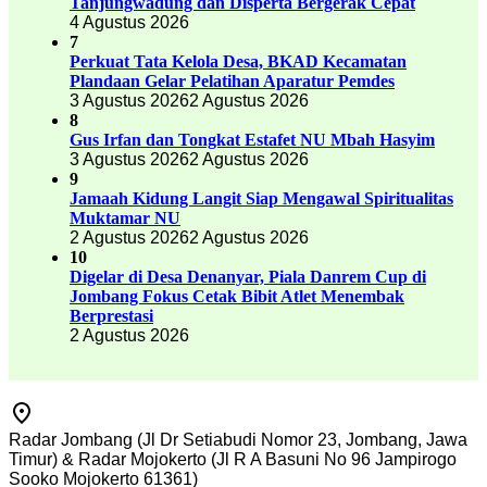
Tanjungwadung dan Disperta Bergerak Cepat
4 Agustus 2026
7
Perkuat Tata Kelola Desa, BKAD Kecamatan
Plandaan Gelar Pelatihan Aparatur Pemdes
3 Agustus 2026
2 Agustus 2026
8
Gus Irfan dan Tongkat Estafet NU Mbah Hasyim
3 Agustus 2026
2 Agustus 2026
9
Jamaah Kidung Langit Siap Mengawal Spiritualitas
Muktamar NU
2 Agustus 2026
2 Agustus 2026
10
Digelar di Desa Denanyar, Piala Danrem Cup di
Jombang Fokus Cetak Bibit Atlet Menembak
Berprestasi
2 Agustus 2026
Radar Jombang (Jl Dr Setiabudi Nomor 23, Jombang, Jawa
Timur) & Radar Mojokerto (Jl R A Basuni No 96 Jampirogo
Sooko Mojokerto 61361)