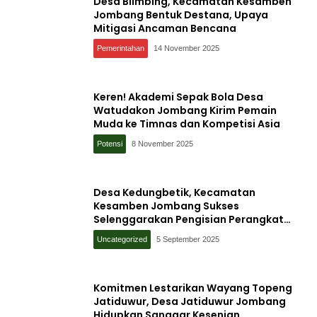
Desa Blimbing, Kecamatan Kesamben
Jombang Bentuk Destana, Upaya
Mitigasi Ancaman Bencana
Pemerintahan
14 November 2025
Keren! Akademi Sepak Bola Desa
Watudakon Jombang Kirim Pemain
Muda ke Timnas dan Kompetisi Asia
Potensi
8 November 2025
Desa Kedungbetik, Kecamatan
Kesamben Jombang Sukses
Selenggarakan Pengisian Perangkat
Desa, Ini Jabatan yang Dilantik
Uncategorized
5 September 2025
Komitmen Lestarikan Wayang Topeng
Jatiduwur, Desa Jatiduwur Jombang
Hidupkan Sanggar Kesenian