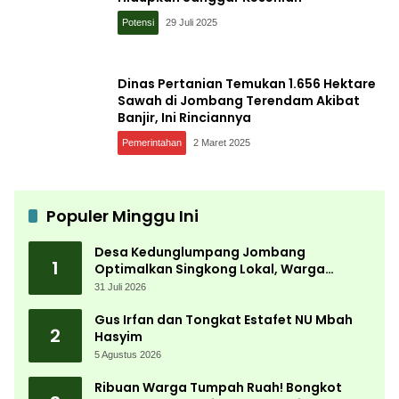
Potensi
29 Juli 2025
Dinas Pertanian Temukan 1.656 Hektare
Sawah di Jombang Terendam Akibat
Banjir, Ini Rinciannya
Pemerintahan
2 Maret 2025
Populer Minggu Ini
Desa Kedunglumpang Jombang
1
Optimalkan Singkong Lokal, Warga
Diajari Produksi Tepung Mocaf
31 Juli 2026
Gus Irfan dan Tongkat Estafet NU Mbah
2
Hasyim
5 Agustus 2026
Ribuan Warga Tumpah Ruah! Bongkot