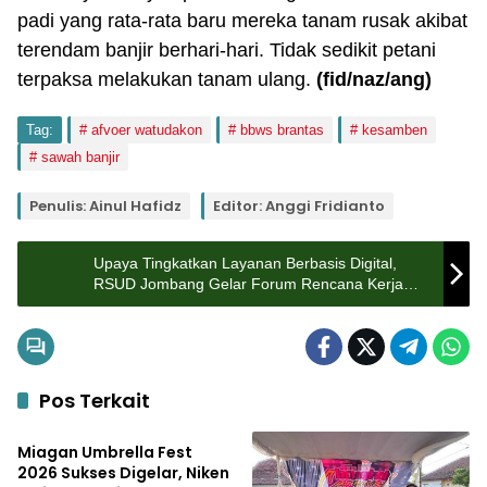
padi yang rata-rata baru mereka tanam rusak akibat
terendam banjir berhari-hari. Tidak sedikit petani
terpaksa melakukan tanam ulang.
(fid
/naz/ang
)
Tag:
afvoer watudakon
bbws brantas
kesamben
sawah banjir
Penulis: Ainul Hafidz
Editor: Anggi Fridianto
Upaya Tingkatkan Layanan Berbasis Digital,
RSUD Jombang Gelar Forum Rencana Kerja
Perangkat Daerah 2025
Pos Terkait
Pemerintahan
Miagan Umbrella Fest
2026 Sukses Digelar, Niken