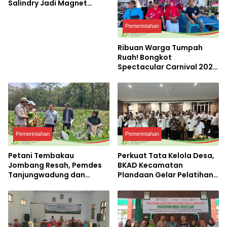
Salindry Jadi Magnet
Ribuan Pengunjung
Pemerintahan
Ribuan Warga Tumpah
Ruah! Bongkot
Spectacular Carnival 2026
Jadi Pesta Kemerdekaan
Terbesar di Peterongan
Pemerintahan
Pemerintahan
Petani Tembakau
Perkuat Tata Kelola Desa,
Jombang Resah, Pemdes
BKAD Kecamatan
Tanjungwadung dan
Plandaan Gelar Pelatihan
Disperta Bergerak Cepat
Aparatur Pemdes