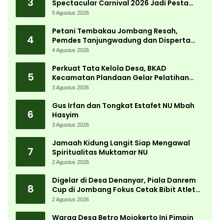
3
Spectacular Carnival 2026 Jadi Pesta
Kemerdekaan Terbesar di Peterongan
5 Agustus 2026
Petani Tembakau Jombang Resah,
4
Pemdes Tanjungwadung dan Disperta
Bergerak Cepat
4 Agustus 2026
Perkuat Tata Kelola Desa, BKAD
5
Kecamatan Plandaan Gelar Pelatihan
Aparatur Pemdes
3 Agustus 2026
Gus Irfan dan Tongkat Estafet NU Mbah
6
Hasyim
3 Agustus 2026
Jamaah Kidung Langit Siap Mengawal
7
Spiritualitas Muktamar NU
2 Agustus 2026
Digelar di Desa Denanyar, Piala Danrem
8
Cup di Jombang Fokus Cetak Bibit Atlet
Menembak Berprestasi
2 Agustus 2026
Warga Desa Betro Mojokerto Ini Pimpin