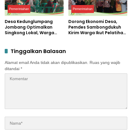
Pemerintahan
Pemerintahan
Desa Kedunglumpang
Dorong Ekonomi Desa,
Jombang Optimalkan
Pemdes Sambongdukuh
Singkong Lokal, Warga
Kirim Warga Ikut Pelatihan
Diajari Produksi Tepung
UMKM Program WUB
Mocaf
Jombang
Tinggalkan Balasan
Alamat email Anda tidak akan dipublikasikan.
Ruas yang wajib
ditandai
*