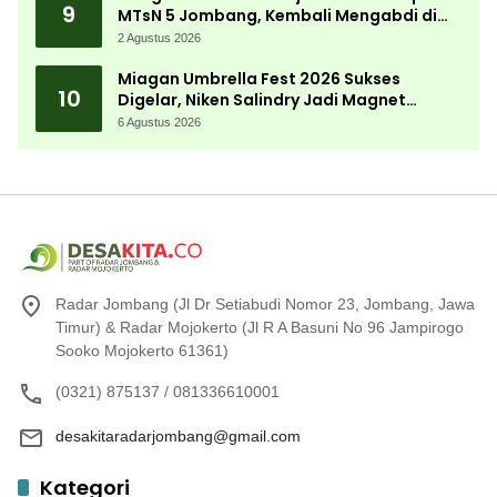
9
MTsN 5 Jombang, Kembali Mengabdi di
Almamater
2 Agustus 2026
Miagan Umbrella Fest 2026 Sukses
10
Digelar, Niken Salindry Jadi Magnet
Ribuan Pengunjung
6 Agustus 2026
Radar Jombang (Jl Dr Setiabudi Nomor 23, Jombang, Jawa
Timur) & Radar Mojokerto (Jl R A Basuni No 96 Jampirogo
Sooko Mojokerto 61361)
(0321) 875137 / 081336610001
desakitaradarjombang@gmail.com
Kategori