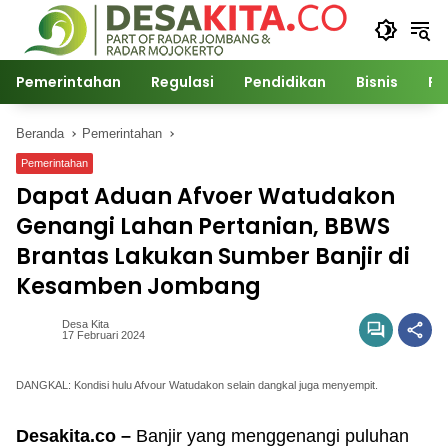
Langsung
ke
konten
Pemerintahan
Regulasi
Pendidikan
Bisnis
Po
Beranda
Pemerintahan
Pemerintahan
Dapat Aduan Afvoer Watudakon
Genangi Lahan Pertanian, BBWS
Brantas Lakukan Sumber Banjir di
Kesamben Jombang
Desa Kita
17 Februari 2024
DANGKAL: Kondisi hulu Afvour Watudakon selain dangkal juga menyempit.
Desakita.co –
Banjir yang menggenangi puluhan