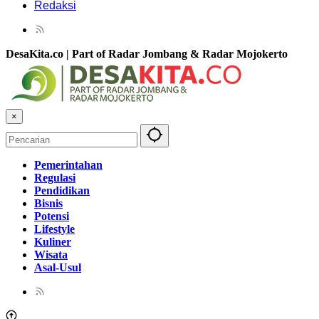
Redaksi
DesaKita.co | Part of Radar Jombang & Radar Mojokerto
×
Pemerintahan
Regulasi
Pendidikan
Bisnis
Potensi
Lifestyle
Kuliner
Wisata
Asal-Usul