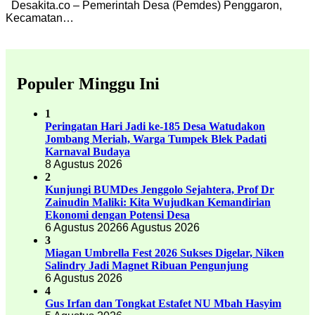
Desakita.co – Pemerintah Desa (Pemdes) Penggaron,
Kecamatan…
Populer Minggu Ini
1
Peringatan Hari Jadi ke-185 Desa Watudakon
Jombang Meriah, Warga Tumpek Blek Padati
Karnaval Budaya
8 Agustus 2026
2
Kunjungi BUMDes Jenggolo Sejahtera, Prof Dr
Zainudin Maliki: Kita Wujudkan Kemandirian
Ekonomi dengan Potensi Desa
6 Agustus 2026
6 Agustus 2026
3
Miagan Umbrella Fest 2026 Sukses Digelar, Niken
Salindry Jadi Magnet Ribuan Pengunjung
6 Agustus 2026
4
Gus Irfan dan Tongkat Estafet NU Mbah Hasyim