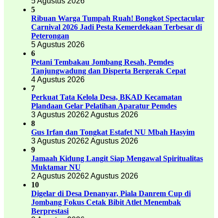
5 Agustus 2026
5
Ribuan Warga Tumpah Ruah! Bongkot Spectacular
Carnival 2026 Jadi Pesta Kemerdekaan Terbesar di
Peterongan
5 Agustus 2026
6
Petani Tembakau Jombang Resah, Pemdes
Tanjungwadung dan Disperta Bergerak Cepat
4 Agustus 2026
7
Perkuat Tata Kelola Desa, BKAD Kecamatan
Plandaan Gelar Pelatihan Aparatur Pemdes
3 Agustus 2026
2 Agustus 2026
8
Gus Irfan dan Tongkat Estafet NU Mbah Hasyim
3 Agustus 2026
2 Agustus 2026
9
Jamaah Kidung Langit Siap Mengawal Spiritualitas
Muktamar NU
2 Agustus 2026
2 Agustus 2026
10
Digelar di Desa Denanyar, Piala Danrem Cup di
Jombang Fokus Cetak Bibit Atlet Menembak
Berprestasi