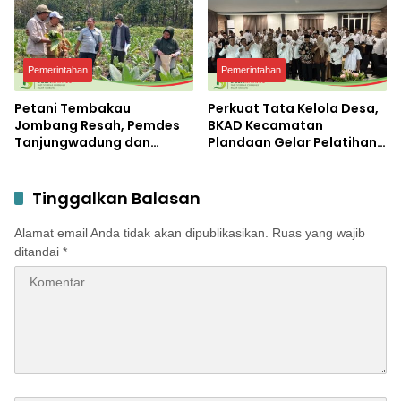
Pemerintahan
Pemerintahan
Petani Tembakau
Perkuat Tata Kelola Desa,
Jombang Resah, Pemdes
BKAD Kecamatan
Tanjungwadung dan
Plandaan Gelar Pelatihan
Disperta Bergerak Cepat
Aparatur Pemdes
Tinggalkan Balasan
Alamat email Anda tidak akan dipublikasikan.
Ruas yang wajib
ditandai
*