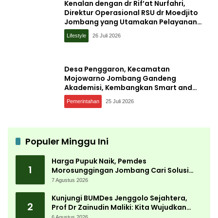
Kenalan dengan dr Rif’at Nurfahri,
Direktur Operasional RSU dr Moedjito
Jombang yang Utamakan Pelayanan
Ilmiah
Lifestyle
26 Juli 2026
Desa Penggaron, Kecamatan
Mojowarno Jombang Gandeng
Akademisi, Kembangkan Smart and
Sustainable Village, Ini Tujuannya
Pemerintahan
25 Juli 2026
Populer Minggu Ini
Harga Pupuk Naik, Pemdes
1
Morosunggingan Jombang Cari Solusi
Lewat Kajian Akademik
7 Agustus 2026
Kunjungi BUMDes Jenggolo Sejahtera,
2
Prof Dr Zainudin Maliki: Kita Wujudkan
Kemandirian Ekonomi dengan Potensi
6 Agustus 2026