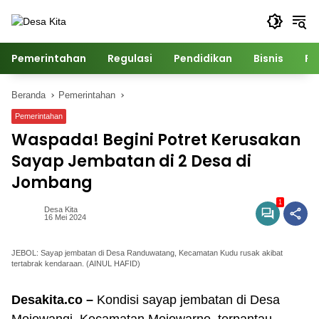
Langsung
ke
konten
Pemerintahan
Regulasi
Pendidikan
Bisnis
Po
Beranda
Pemerintahan
Pemerintahan
Waspada! Begini Potret Kerusakan
Sayap Jembatan di 2 Desa di
Jombang
1
Desa Kita
16 Mei 2024
JEBOL: Sayap jembatan di Desa Randuwatang, Kecamatan Kudu rusak akibat
tertabrak kendaraan. (AINUL HAFID)
Desakita.co –
Kondisi sayap jembatan di Desa