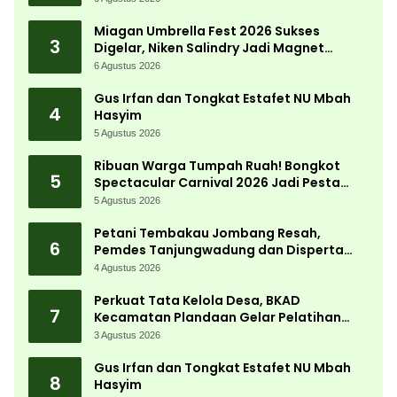
Desa
Miagan Umbrella Fest 2026 Sukses
3
Digelar, Niken Salindry Jadi Magnet
Ribuan Pengunjung
6 Agustus 2026
Gus Irfan dan Tongkat Estafet NU Mbah
4
Hasyim
5 Agustus 2026
Ribuan Warga Tumpah Ruah! Bongkot
5
Spectacular Carnival 2026 Jadi Pesta
Kemerdekaan Terbesar di Peterongan
5 Agustus 2026
Petani Tembakau Jombang Resah,
6
Pemdes Tanjungwadung dan Disperta
Bergerak Cepat
4 Agustus 2026
Perkuat Tata Kelola Desa, BKAD
7
Kecamatan Plandaan Gelar Pelatihan
Aparatur Pemdes
3 Agustus 2026
Gus Irfan dan Tongkat Estafet NU Mbah
8
Hasyim