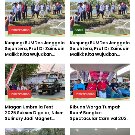
Pemerintahan
Bisnis
Kunjungi BUMDes Jenggolo
Kunjungi BUMDes Jenggolo
Sejahtera, Prof Dr Zainudin
Sejahtera, Prof Dr Zainudin
Maliki: Kita Wujudkan
Maliki: Kita Wujudkan
Kemandirian Ekonomi
Kemandirian Ekonomi
dengan Potensi Desa
dengan Potensi Desa
Pemerintahan
Pemerintahan
Miagan Umbrella Fest
Ribuan Warga Tumpah
2026 Sukses Digelar, Niken
Ruah! Bongkot
Salindry Jadi Magnet
Spectacular Carnival 2026
Ribuan Pengunjung
Jadi Pesta Kemerdekaan
Terbesar di Peterongan