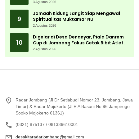
3 Agustus 2026
Jamaah Kidung Langit Siap Mengawal
9
Spiritualitas Muktamar NU
2 Agustus 2026
Digelar di Desa Denanyar, Piala Danrem
10
Cup di Jombang Fokus Cetak Bibit Atlet
Menembak Berprestasi
2 Agustus 2026
Radar Jombang (Jl Dr Setiabudi Nomor 23, Jombang, Jawa
Timur) & Radar Mojokerto (Jl R A Basuni No 96 Jampirogo
Sooko Mojokerto 61361)
(0321) 875137 / 081336610001
desakitaradarjombang@gmail.com