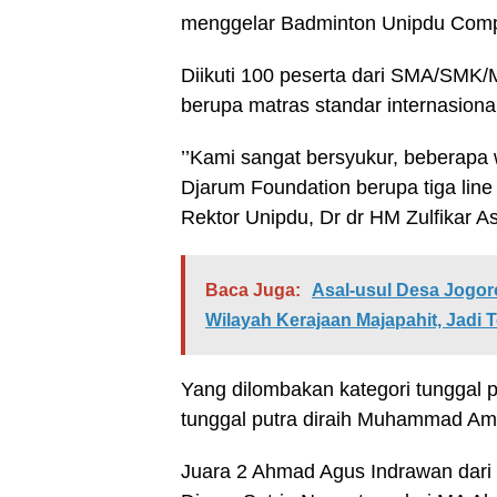
menggelar Badminton Unipdu Compe
Diikuti 100 peserta dari SMA/SMK/M
berupa matras standar internasional
’’Kami sangat bersyukur, beberapa
Djarum Foundation berupa tiga line 
Rektor Unipdu, Dr dr HM Zulfikar A
Baca Juga:
Asal-usul Desa Jogo
Wilayah Kerajaan Majapahit, Jadi 
Yang dilombakan kategori tunggal pu
tunggal putra diraih Muhammad Am
Juara 2 Ahmad Agus Indrawan dari