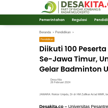
Langsung
ke
konten
Pemerintahan
Regulasi
Pendid
Beranda
Pendidikan
Pendidikan
Diikuti 100 Pesert
Se-Jawa Timur, U
Gelar Badminton 
Desa Kita
26 Februari 2024
JAWARA: Rektor Unipdu, Dr dr HM Zulfikar As'ad MMR, ber
Desakita.co –
Universitas Pesantr