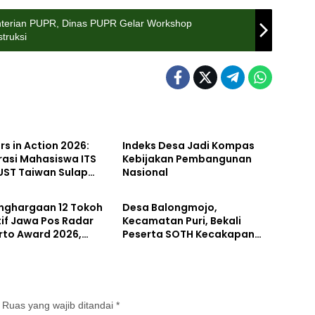
nterian PUPR, Dinas PUPR Gelar Workshop
truksi
kan
Pendidikan
rs in Action 2026:
Indeks Desa Jadi Kompas
rasi Mahasiswa ITS
Kebijakan Pembangunan
UST Taiwan Sulap
Nasional
tahan
Pemerintahan
miri Menjadi
orium Inovasi
enghargaan 12 Tokoh
Desa Balongmojo,
njutan
tif Jawa Pos Radar
Kecamatan Puri, Bekali
rto Award 2026,
Peserta SOTH Kecakapan
Albarraa Apresiasi
dan Keterampilan Pola Asuh
tas Kontribusi dalam
Anak
gunan Daerah
Ruas yang wajib ditandai
*