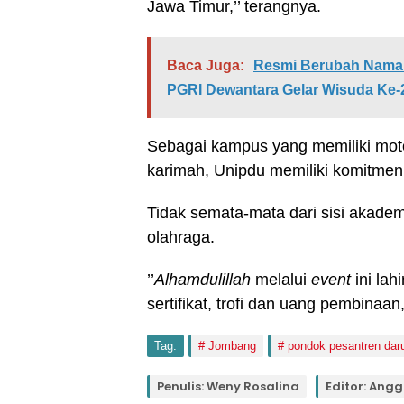
Jawa Timur,’’ terangnya.
Baca Juga:
Resmi Berubah Nama 
PGRI Dewantara Gelar Wisuda Ke-
Sebagai kampus yang memiliki moto 
karimah, Unipdu memiliki komitmen 
Tidak semata-mata dari sisi akademik
olahraga.
’’
Alhamdulillah
melalui
event
ini lah
sertifikat, trofi dan uang pembinaa
Tag:
Jombang
pondok pesantren dar
Penulis: Weny Rosalina
Editor: Angg