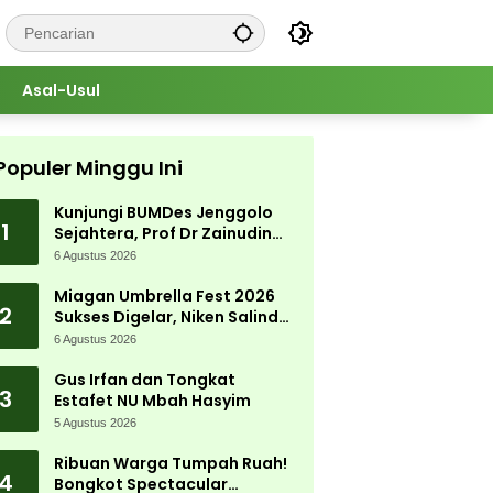
Asal-Usul
Populer Minggu Ini
Kunjungi BUMDes Jenggolo
1
Sejahtera, Prof Dr Zainudin
Maliki: Kita Wujudkan
6 Agustus 2026
Kemandirian Ekonomi dengan
Potensi Desa
Miagan Umbrella Fest 2026
2
Sukses Digelar, Niken Salindry
Jadi Magnet Ribuan
6 Agustus 2026
Pengunjung
Gus Irfan dan Tongkat
3
Estafet NU Mbah Hasyim
5 Agustus 2026
Ribuan Warga Tumpah Ruah!
4
Bongkot Spectacular