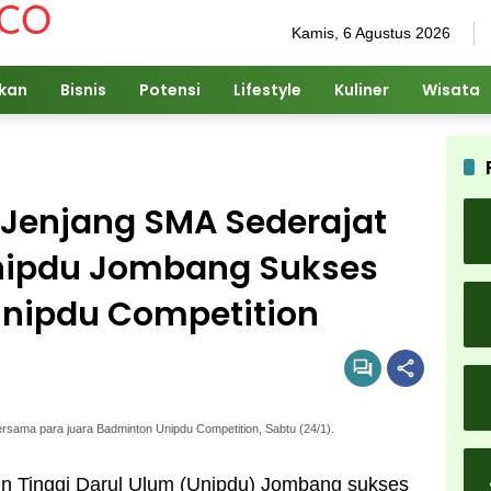
Kamis, 6 Agustus 2026
ikan
Bisnis
Potensi
Lifestyle
Kuliner
Wisata
a Jenjang SMA Sederajat
nipdu Jombang Sukses
Unipdu Competition
sama para juara Badminton Unipdu Competition, Sabtu (24/1).
en Tinggi Darul Ulum (Unipdu) Jombang sukses