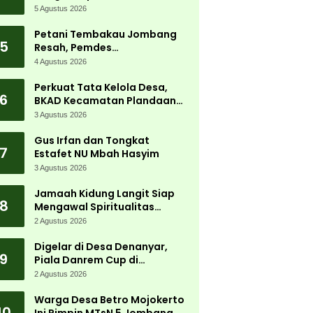
Carnival 2026 Jadi Pesta
5 Agustus 2026
Kemerdekaan Terbesar di
Peterongan
Petani Tembakau Jombang
5
Resah, Pemdes
Tanjungwadung dan Disperta
4 Agustus 2026
Bergerak Cepat
Perkuat Tata Kelola Desa,
6
BKAD Kecamatan Plandaan
Gelar Pelatihan Aparatur
3 Agustus 2026
Pemdes
Gus Irfan dan Tongkat
7
Estafet NU Mbah Hasyim
3 Agustus 2026
Jamaah Kidung Langit Siap
8
Mengawal Spiritualitas
Muktamar NU
2 Agustus 2026
Digelar di Desa Denanyar,
9
Piala Danrem Cup di
Jombang Fokus Cetak Bibit
2 Agustus 2026
Atlet Menembak Berprestasi
Warga Desa Betro Mojokerto
10