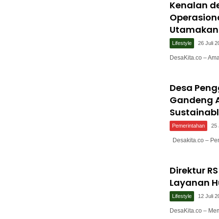
Kenalan de
Operasion
Utamakan 
Lifestyle
26 Juli 
DesaKita.co – Am
Desa Peng
Gandeng A
Sustainabl
Pemerintahan
25 
Desakita.co – Pe
Direktur 
Layanan Hu
Lifestyle
12 Juli 
DesaKita.co – M