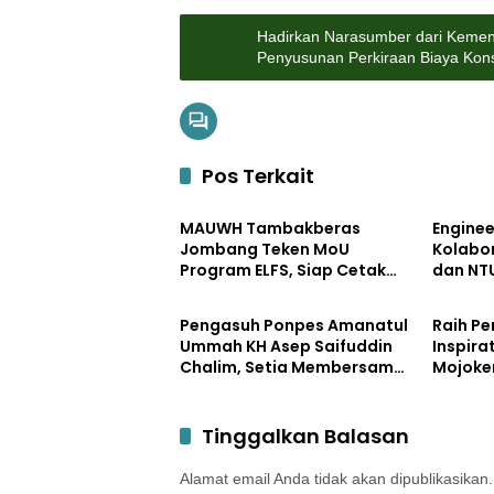
Hadirkan Narasumber dari Keme
Penyusunan Perkiraan Biaya Kons
Pos Terkait
Pendidikan
Pendidi
MAUWH Tambakberas
Enginee
Jombang Teken MoU
Kolabo
Program ELFS, Siap Cetak
dan NT
Pemerintahan
Pemerin
Siswa Berdaya Saing Global
Desa Ke
Laborat
Pengasuh Ponpes Amanatul
Raih P
Berkela
Ummah KH Asep Saifuddin
Inspira
Chalim, Setia Membersamai
Mojoke
Dunia Pendidikan
Bupati 
JPRM a
Pemban
Tinggalkan Balasan
Alamat email Anda tidak akan dipublikasikan.