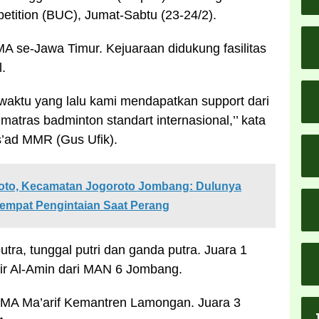
tition (BUC), Jumat-Sabtu (23-24/2).
A se-Jawa Timur. Kejuaraan didukung fasilitas
.
 waktu yang lalu kami mendapatkan support dari
matras badminton standart internasional,’’ kata
s’ad MMR (Gus Ufik).
roto, Kecamatan Jogoroto Jombang: Dulunya
Tempat Pengintaian Saat Perang
tra, tunggal putri dan ganda putra. Juara 1
ir Al-Amin dari MAN 6 Jombang.
 MA Ma’arif Kemantren Lamongan. Juara 3