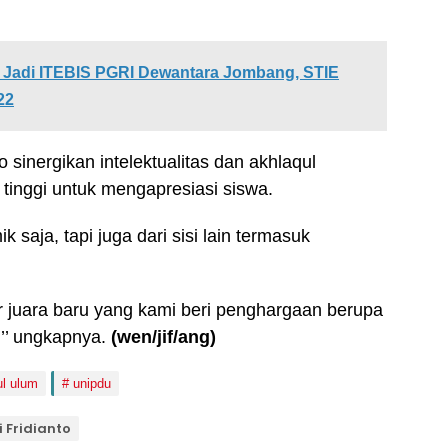
Jadi ITEBIS PGRI Dewantara Jombang, STIE
22
sinergikan intelektualitas dan akhlaqul
tinggi untuk mengapresiasi siswa.
 saja, tapi juga dari sisi lain termasuk
ir juara baru yang kami beri penghargaan berupa
n,’’ ungkapnya.
(wen/jif/ang)
ul ulum
unipdu
i Fridianto