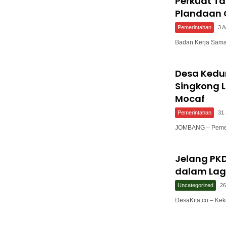
Perkuat T
Plandaan 
Pemerintahan
3 
Badan Kerja Sam
Desa Ked
Singkong L
Mocaf
Pemerintahan
31 
JOMBANG – Pemer
Jelang PKD
dalam Lag
Uncategorized
26
DesaKita.co – Ke