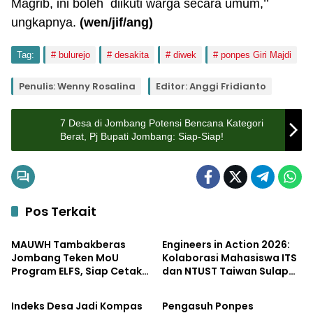
Magrib, ini boleh diikuti warga secara umum,’’
ungkapnya.
(wen/jif/ang)
Tag:
bulurejo
desakita
diwek
ponpes Giri Majdi
Penulis: Wenny Rosalina
Editor: Anggi Fridianto
7 Desa di Jombang Potensi Bencana Kategori
Berat, Pj Bupati Jombang: Siap-Siap!
Pos Terkait
Pendidikan
Pendidikan
MAUWH Tambakberas
Engineers in Action 2026:
Jombang Teken MoU
Kolaborasi Mahasiswa ITS
Program ELFS, Siap Cetak
dan NTUST Taiwan Sulap
Pendidikan
Pemerintahan
Siswa Berdaya Saing
Desa Kemiri Menjadi
Global
Laboratorium Inovasi
Indeks Desa Jadi Kompas
Pengasuh Ponpes
Berkelanjutan