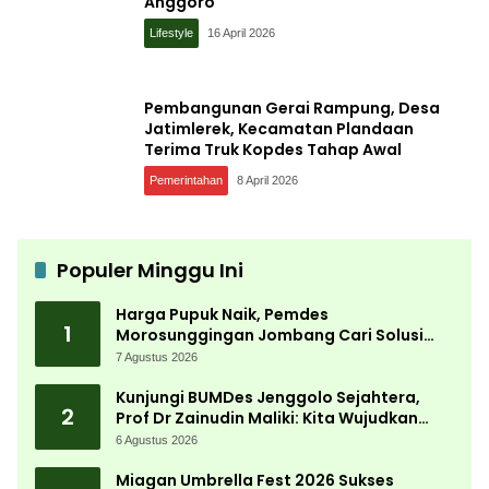
Anggoro
Lifestyle
16 April 2026
Pembangunan Gerai Rampung, Desa
Jatimlerek, Kecamatan Plandaan
Terima Truk Kopdes Tahap Awal
Pemerintahan
8 April 2026
Populer Minggu Ini
Harga Pupuk Naik, Pemdes
1
Morosunggingan Jombang Cari Solusi
Lewat Kajian Akademik
7 Agustus 2026
Kunjungi BUMDes Jenggolo Sejahtera,
2
Prof Dr Zainudin Maliki: Kita Wujudkan
Kemandirian Ekonomi dengan Potensi
6 Agustus 2026
Desa
Miagan Umbrella Fest 2026 Sukses