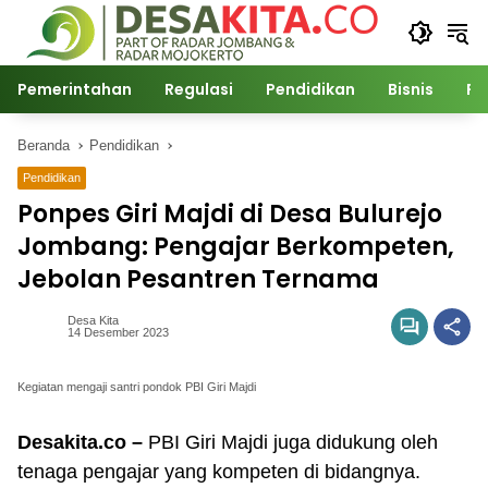
Langsung
ke
konten
Pemerintahan
Regulasi
Pendidikan
Bisnis
Po
Beranda
Pendidikan
Pendidikan
Ponpes Giri Majdi di Desa Bulurejo
Jombang: Pengajar Berkompeten,
Jebolan Pesantren Ternama
Desa Kita
14 Desember 2023
Kegiatan mengaji santri pondok PBI Giri Majdi
Desakita.co –
PBI Giri Majdi juga didukung oleh
tenaga pengajar yang kompeten di bidangnya.