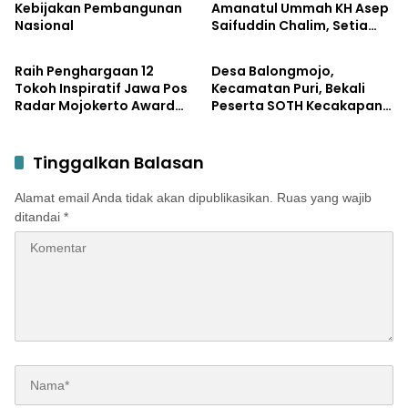
Kebijakan Pembangunan
Amanatul Ummah KH Asep
Nasional
Saifuddin Chalim, Setia
Pemerintahan
Pemerintahan
Membersamai Dunia
Pendidikan
Raih Penghargaan 12
Desa Balongmojo,
Tokoh Inspiratif Jawa Pos
Kecamatan Puri, Bekali
Radar Mojokerto Award
Peserta SOTH Kecakapan
2026, Bupati Albarraa
dan Keterampilan Pola
Apresiasi JPRM atas
Asuh Anak
Kontribusi dalam
Tinggalkan Balasan
Pembangunan Daerah
Alamat email Anda tidak akan dipublikasikan.
Ruas yang wajib
ditandai
*