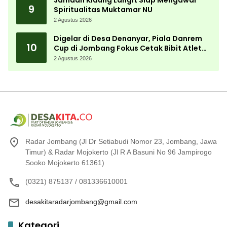
Jamaah Kidung Langit Siap Mengawal
9
Spiritualitas Muktamar NU
2 Agustus 2026
Digelar di Desa Denanyar, Piala Danrem
10
Cup di Jombang Fokus Cetak Bibit Atlet
Menembak Berprestasi
2 Agustus 2026
Radar Jombang (Jl Dr Setiabudi Nomor 23, Jombang, Jawa
Timur) & Radar Mojokerto (Jl R A Basuni No 96 Jampirogo
Sooko Mojokerto 61361)
(0321) 875137 / 081336610001
desakitaradarjombang@gmail.com
Kategori