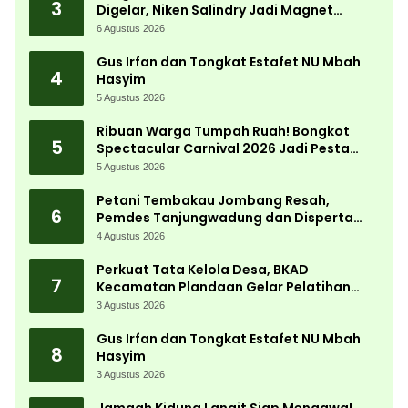
3
Digelar, Niken Salindry Jadi Magnet
Ribuan Pengunjung
6 Agustus 2026
Gus Irfan dan Tongkat Estafet NU Mbah
4
Hasyim
5 Agustus 2026
Ribuan Warga Tumpah Ruah! Bongkot
5
Spectacular Carnival 2026 Jadi Pesta
Kemerdekaan Terbesar di Peterongan
5 Agustus 2026
Petani Tembakau Jombang Resah,
6
Pemdes Tanjungwadung dan Disperta
Bergerak Cepat
4 Agustus 2026
Perkuat Tata Kelola Desa, BKAD
7
Kecamatan Plandaan Gelar Pelatihan
Aparatur Pemdes
3 Agustus 2026
Gus Irfan dan Tongkat Estafet NU Mbah
8
Hasyim
3 Agustus 2026