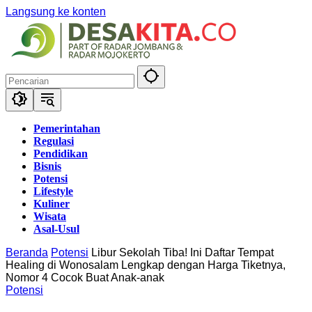
Langsung ke konten
Pemerintahan
Regulasi
Pendidikan
Bisnis
Potensi
Lifestyle
Kuliner
Wisata
Asal-Usul
Beranda
Potensi
Libur Sekolah Tiba! Ini Daftar Tempat
Healing di Wonosalam Lengkap dengan Harga Tiketnya,
Nomor 4 Cocok Buat Anak-anak
Potensi