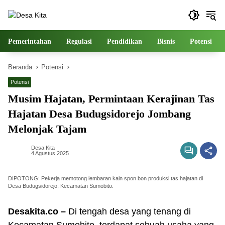
Langsung
ke
konten
Pemerintahan
Regulasi
Pendidikan
Bisnis
Potensi
Beranda
Potensi
Potensi
Musim Hajatan, Permintaan Kerajinan Tas
Hajatan Desa Budugsidorejo Jombang
Melonjak Tajam
Desa Kita
4 Agustus 2025
DIPOTONG: Pekerja memotong lembaran kain spon bon produksi tas hajatan di
Desa Budugsidorejo, Kecamatan Sumobito.
Desakita.co –
Di tengah desa yang tenang di