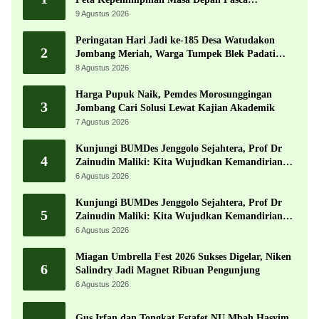
Muktamar ke-35
9 Agustus 2026
Peringatan Hari Jadi ke-185 Desa Watudakon
2
Jombang Meriah, Warga Tumpek Blek Padati
Karnaval Budaya
8 Agustus 2026
Harga Pupuk Naik, Pemdes Morosunggingan
3
Jombang Cari Solusi Lewat Kajian Akademik
7 Agustus 2026
Kunjungi BUMDes Jenggolo Sejahtera, Prof Dr
4
Zainudin Maliki: Kita Wujudkan Kemandirian
Ekonomi dengan Potensi Desa
6 Agustus 2026
Kunjungi BUMDes Jenggolo Sejahtera, Prof Dr
5
Zainudin Maliki: Kita Wujudkan Kemandirian
Ekonomi dengan Potensi Desa
6 Agustus 2026
Miagan Umbrella Fest 2026 Sukses Digelar, Niken
6
Salindry Jadi Magnet Ribuan Pengunjung
6 Agustus 2026
Gus Irfan dan Tongkat Estafet NU Mbah Hasyim