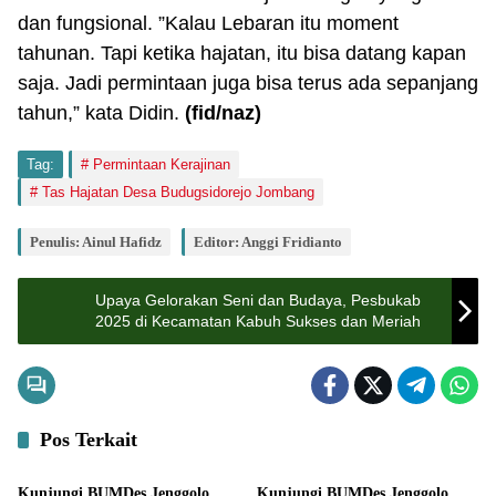
dan fungsional. ”Kalau Lebaran itu moment
tahunan. Tapi ketika hajatan, itu bisa datang kapan
saja. Jadi permintaan juga bisa terus ada sepanjang
tahun,” kata Didin.
(fid
/naz
)
Tag:
Permintaan Kerajinan
Tas Hajatan Desa Budugsidorejo Jombang
Penulis: Ainul Hafidz
Editor: Anggi Fridianto
Upaya Gelorakan Seni dan Budaya, Pesbukab
2025 di Kecamatan Kabuh Sukses dan Meriah
Pos Terkait
Pemerintahan
Bisnis
Kunjungi BUMDes Jenggolo
Kunjungi BUMDes Jenggolo