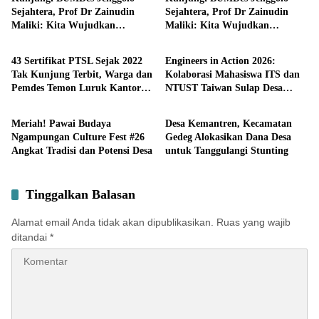
Sejahtera, Prof Dr Zainudin
Sejahtera, Prof Dr Zainudin
Maliki: Kita Wujudkan
Maliki: Kita Wujudkan
Pemerintahan
Pendidikan
Kemandirian Ekonomi dengan
Kemandirian Ekonomi dengan
Potensi Desa
Potensi Desa
43 Sertifikat PTSL Sejak 2022
Engineers in Action 2026:
Tak Kunjung Terbit, Warga dan
Kolaborasi Mahasiswa ITS dan
Pemdes Temon Luruk Kantor
NTUST Taiwan Sulap Desa
Potensi
Lifestyle
BPN Mojokerto
Kemiri Menjadi Laboratorium
Inovasi Berkelanjutan
Meriah! Pawai Budaya
Desa Kemantren, Kecamatan
Ngampungan Culture Fest #26
Gedeg Alokasikan Dana Desa
Angkat Tradisi dan Potensi Desa
untuk Tanggulangi Stunting
Tinggalkan Balasan
Alamat email Anda tidak akan dipublikasikan.
Ruas yang wajib
ditandai
*