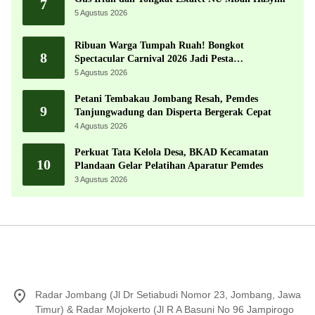
7
5 Agustus 2026
Ribuan Warga Tumpah Ruah! Bongkot
8
Spectacular Carnival 2026 Jadi Pesta
Kemerdekaan Terbesar di Peterongan
5 Agustus 2026
Petani Tembakau Jombang Resah, Pemdes
9
Tanjungwadung dan Disperta Bergerak Cepat
4 Agustus 2026
Perkuat Tata Kelola Desa, BKAD Kecamatan
10
Plandaan Gelar Pelatihan Aparatur Pemdes
3 Agustus 2026
Radar Jombang (Jl Dr Setiabudi Nomor 23, Jombang, Jawa
Timur) & Radar Mojokerto (Jl R A Basuni No 96 Jampirogo