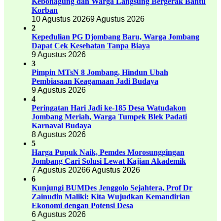
Kebonagung dan Warga Langsung Bergerak Bantu
Korban
10 Agustus 2026
9 Agustus 2026
2
Kepedulian PG Djombang Baru, Warga Jombang
Dapat Cek Kesehatan Tanpa Biaya
9 Agustus 2026
3
Pimpin MTsN 8 Jombang, Hindun Ubah
Pembiasaan Keagamaan Jadi Budaya
9 Agustus 2026
4
Peringatan Hari Jadi ke-185 Desa Watudakon
Jombang Meriah, Warga Tumpek Blek Padati
Karnaval Budaya
8 Agustus 2026
5
Harga Pupuk Naik, Pemdes Morosunggingan
Jombang Cari Solusi Lewat Kajian Akademik
7 Agustus 2026
6 Agustus 2026
6
Kunjungi BUMDes Jenggolo Sejahtera, Prof Dr
Zainudin Maliki: Kita Wujudkan Kemandirian
Ekonomi dengan Potensi Desa
6 Agustus 2026