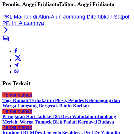
Penulis: Anggi Fridianto
Editor: Anggi Fridianto
PKL Mainan di Alun-Alun Jombang Ditertibkan Satpol
PP, Ini Alasannya
Pos Terkait
Pemerintahan
Tiga Rumah Terbakar di Ploso, Pemdes Kebonagung dan
Warga Langsung Bergerak Bantu Korban
Pemerintahan
Peringatan Hari Jadi ke-185 Desa Watudakon Jombang
Meriah, Warga Tumpek Blek Padati Karnaval Budaya
Pemerintahan
Kunjungi BUMDes Jenggolo Sejahtera, Prof Dr Zainudin