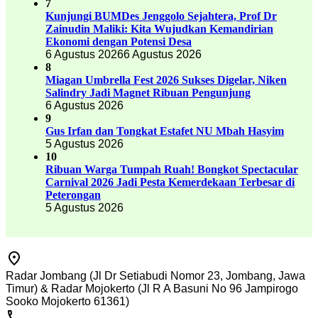
7
Kunjungi BUMDes Jenggolo Sejahtera, Prof Dr
Zainudin Maliki: Kita Wujudkan Kemandirian
Ekonomi dengan Potensi Desa
6 Agustus 2026
6 Agustus 2026
8
Miagan Umbrella Fest 2026 Sukses Digelar, Niken
Salindry Jadi Magnet Ribuan Pengunjung
6 Agustus 2026
9
Gus Irfan dan Tongkat Estafet NU Mbah Hasyim
5 Agustus 2026
10
Ribuan Warga Tumpah Ruah! Bongkot Spectacular
Carnival 2026 Jadi Pesta Kemerdekaan Terbesar di
Peterongan
5 Agustus 2026
Radar Jombang (Jl Dr Setiabudi Nomor 23, Jombang, Jawa
Timur) & Radar Mojokerto (Jl R A Basuni No 96 Jampirogo
Sooko Mojokerto 61361)