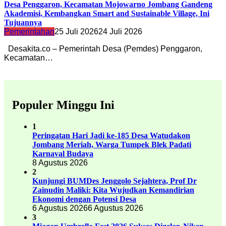
Desa Penggaron, Kecamatan Mojowarno Jombang Gandeng
Akademisi, Kembangkan Smart and Sustainable Village, Ini
Tujuannya
Pemerintahan
25 Juli 2026
24 Juli 2026
Desakita.co – Pemerintah Desa (Pemdes) Penggaron,
Kecamatan…
Populer Minggu Ini
1
Peringatan Hari Jadi ke-185 Desa Watudakon
Jombang Meriah, Warga Tumpek Blek Padati
Karnaval Budaya
8 Agustus 2026
2
Kunjungi BUMDes Jenggolo Sejahtera, Prof Dr
Zainudin Maliki: Kita Wujudkan Kemandirian
Ekonomi dengan Potensi Desa
6 Agustus 2026
6 Agustus 2026
3