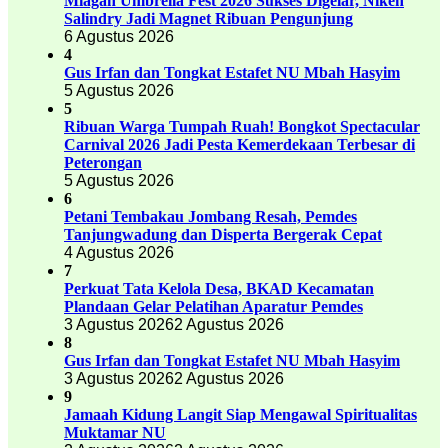
Miagan Umbrella Fest 2026 Sukses Digelar, Niken
Salindry Jadi Magnet Ribuan Pengunjung
6 Agustus 2026
4
Gus Irfan dan Tongkat Estafet NU Mbah Hasyim
5 Agustus 2026
5
Ribuan Warga Tumpah Ruah! Bongkot Spectacular
Carnival 2026 Jadi Pesta Kemerdekaan Terbesar di
Peterongan
5 Agustus 2026
6
Petani Tembakau Jombang Resah, Pemdes
Tanjungwadung dan Disperta Bergerak Cepat
4 Agustus 2026
7
Perkuat Tata Kelola Desa, BKAD Kecamatan
Plandaan Gelar Pelatihan Aparatur Pemdes
3 Agustus 2026
2 Agustus 2026
8
Gus Irfan dan Tongkat Estafet NU Mbah Hasyim
3 Agustus 2026
2 Agustus 2026
9
Jamaah Kidung Langit Siap Mengawal Spiritualitas
Muktamar NU