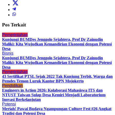
Pos Terkait
Pemerintahan
Kunjungi BUMDes Jenggolo Sejahtera, Prof Dr Zainudin
Maliki: Kita Wujudkan Kemandirian Ekonomi dengan Potensi
Desa
Bisnis
Kunjungi BUMDes Jenggolo Sejahtera, Prof Dr Zainudin
Maliki: Kita Wujudkan Kemandirian Ekonomi dengan Potensi
Desa
Pemerintahan
43 Sertifikat PTSL Sejak 2022 Tak Kunjung Terbit, Warga dan
Pemdes Temon Luruk Kantor BPN Mojokerto
Pendidikan
Engineers in Action 2026: Kolaborasi Mahasiswa ITS dan
NTUST Taiwan Sulap Desa Kemiri Menjadi Laboratorium
Inovasi Berkelanjutan
Potensi
Meriah! Pawai Budaya Ngampungan Culture Fest #26 Angkat
Tradisi dan Potensi Desa