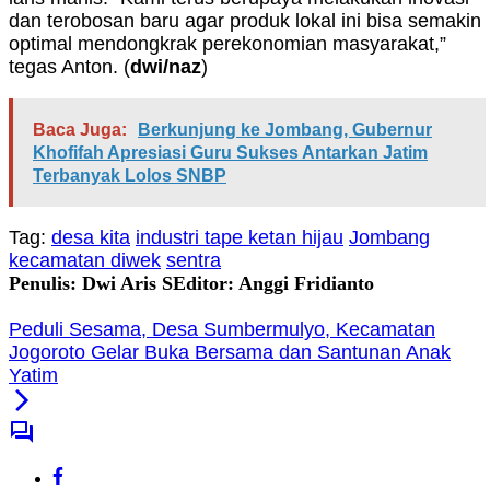
dan terobosan baru agar produk lokal ini bisa semakin
optimal mendongkrak perekonomian masyarakat,”
tegas Anton. (
dwi/naz
)
Baca Juga:
Berkunjung ke Jombang, Gubernur
Khofifah Apresiasi Guru Sukses Antarkan Jatim
Terbanyak Lolos SNBP
Tag:
desa kita
industri tape ketan hijau
Jombang
kecamatan diwek
sentra
Penulis: Dwi Aris S
Editor: Anggi Fridianto
Peduli Sesama, Desa Sumbermulyo, Kecamatan
Jogoroto Gelar Buka Bersama dan Santunan Anak
Yatim