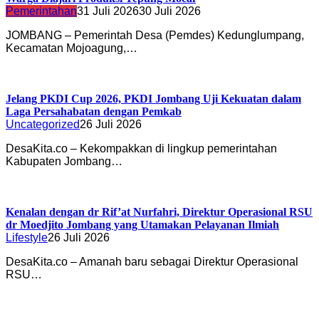
Pemerintahan
31 Juli 2026
30 Juli 2026
JOMBANG – Pemerintah Desa (Pemdes) Kedunglumpang,
Kecamatan Mojoagung,…
Jelang PKDI Cup 2026, PKDI Jombang Uji Kekuatan dalam
Laga Persahabatan dengan Pemkab
Uncategorized
26 Juli 2026
DesaKita.co – Kekompakkan di lingkup pemerintahan
Kabupaten Jombang…
Kenalan dengan dr Rif’at Nurfahri, Direktur Operasional RSU
dr Moedjito Jombang yang Utamakan Pelayanan Ilmiah
Lifestyle
26 Juli 2026
DesaKita.co – Amanah baru sebagai Direktur Operasional
RSU…