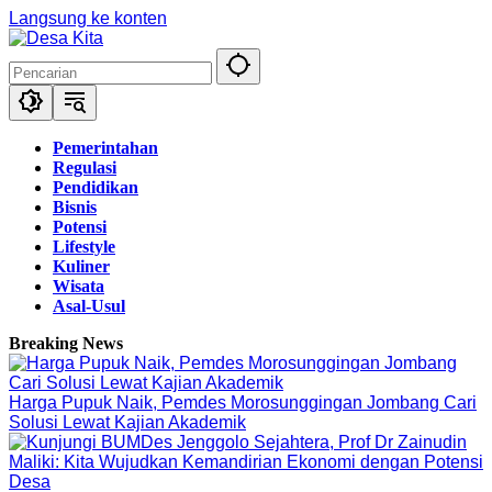
Langsung ke konten
Pemerintahan
Regulasi
Pendidikan
Bisnis
Potensi
Lifestyle
Kuliner
Wisata
Asal-Usul
Breaking News
Harga Pupuk Naik, Pemdes Morosunggingan Jombang Cari
Solusi Lewat Kajian Akademik