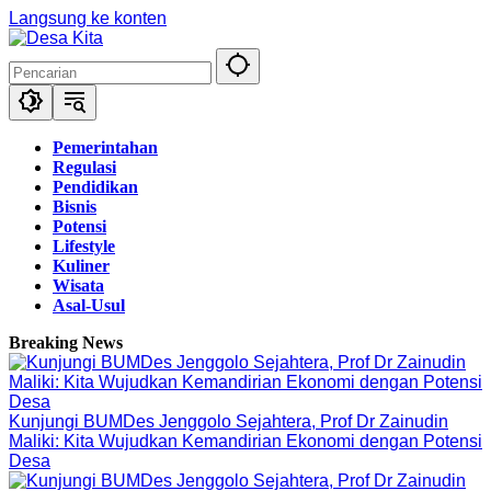
Langsung ke konten
Pemerintahan
Regulasi
Pendidikan
Bisnis
Potensi
Lifestyle
Kuliner
Wisata
Asal-Usul
Breaking News
Kunjungi BUMDes Jenggolo Sejahtera, Prof Dr Zainudin
Maliki: Kita Wujudkan Kemandirian Ekonomi dengan Potensi
Desa