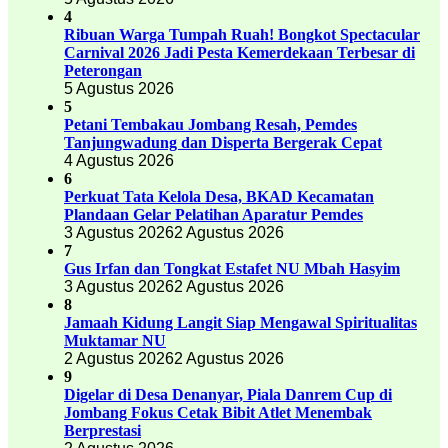
4
Ribuan Warga Tumpah Ruah! Bongkot Spectacular
Carnival 2026 Jadi Pesta Kemerdekaan Terbesar di
Peterongan
5 Agustus 2026
5
Petani Tembakau Jombang Resah, Pemdes
Tanjungwadung dan Disperta Bergerak Cepat
4 Agustus 2026
6
Perkuat Tata Kelola Desa, BKAD Kecamatan
Plandaan Gelar Pelatihan Aparatur Pemdes
3 Agustus 2026
2 Agustus 2026
7
Gus Irfan dan Tongkat Estafet NU Mbah Hasyim
3 Agustus 2026
2 Agustus 2026
8
Jamaah Kidung Langit Siap Mengawal Spiritualitas
Muktamar NU
2 Agustus 2026
2 Agustus 2026
9
Digelar di Desa Denanyar, Piala Danrem Cup di
Jombang Fokus Cetak Bibit Atlet Menembak
Berprestasi