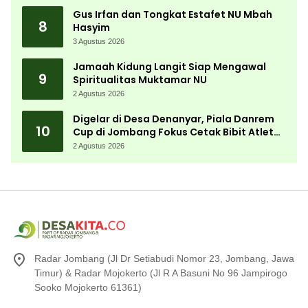
Gus Irfan dan Tongkat Estafet NU Mbah
8
Hasyim
3 Agustus 2026
Jamaah Kidung Langit Siap Mengawal
9
Spiritualitas Muktamar NU
2 Agustus 2026
Digelar di Desa Denanyar, Piala Danrem
10
Cup di Jombang Fokus Cetak Bibit Atlet
Menembak Berprestasi
2 Agustus 2026
Radar Jombang (Jl Dr Setiabudi Nomor 23, Jombang, Jawa
Timur) & Radar Mojokerto (Jl R A Basuni No 96 Jampirogo
Sooko Mojokerto 61361)