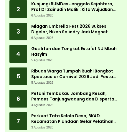
Kunjungi BUMDes Jenggolo Sejahtera,
2
Prof Dr Zainudin Maliki: Kita Wujudkan
Kemandirian Ekonomi dengan Potensi
6 Agustus 2026
Desa
Miagan Umbrella Fest 2026 Sukses
3
Digelar, Niken Salindry Jadi Magnet
Ribuan Pengunjung
6 Agustus 2026
Gus Irfan dan Tongkat Estafet NU Mbah
4
Hasyim
5 Agustus 2026
Ribuan Warga Tumpah Ruah! Bongkot
5
Spectacular Carnival 2026 Jadi Pesta
Kemerdekaan Terbesar di Peterongan
5 Agustus 2026
Petani Tembakau Jombang Resah,
6
Pemdes Tanjungwadung dan Disperta
Bergerak Cepat
4 Agustus 2026
Perkuat Tata Kelola Desa, BKAD
7
Kecamatan Plandaan Gelar Pelatihan
Aparatur Pemdes
3 Agustus 2026