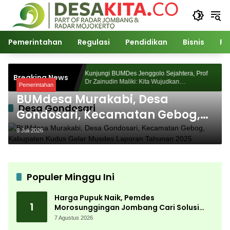
Langsung
ke
konten
Pemerintahan
Regulasi
Pendidikan
Bisnis
Po
rosunggingan
Kunjungi BUMDes Jenggolo Sejahtera, Prof
Breaking News
jian Akademik
Dr Zainudin Maliki: Kita Wujudkan
Pemerintahan
Kemandirian Ekonomi dengan Potensi Desa
BUMdesa Murakabi, Desa
Desa Gondosari
Gondosari, Kecamatan Gebog,
Kabupaten Kudus Gelar Musdes
9 Juli 2026
Laporan Tahunan 2025
Populer Minggu Ini
Harga Pupuk Naik, Pemdes
1
Morosunggingan Jombang Cari Solusi
Lewat Kajian Akademik
7 Agustus 2026