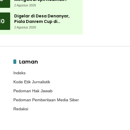
Muktamar NU
2 Agustus 2026
Digelar di Desa Denanyar,
10
Piala Danrem Cup di
Jombang Fokus Cetak Bibit
2 Agustus 2026
Atlet Menembak Berprestasi
Laman
Indeks
Kode Etik Jurnalistik
Pedoman Hak Jawab
Pedoman Pemberitaan Media Siber
Redaksi