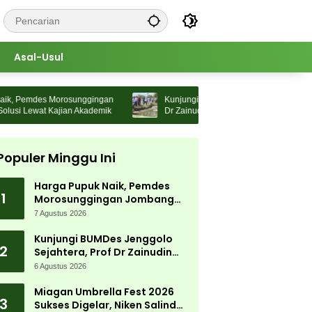
Asal-Usul
Pemdes Morosunggingan
Kunjungi BUMDes Jenggolo Sejahtera, Prof
Lewat Kajian Akademik
Dr Zainudin Maliki: Kita Wujudkan
Kemandirian Ekonomi dengan Potensi Desa
Populer Minggu Ini
Harga Pupuk Naik, Pemdes
1
Morosunggingan Jombang
Cari Solusi Lewat Kajian
7 Agustus 2026
Akademik
Kunjungi BUMDes Jenggolo
2
Sejahtera, Prof Dr Zainudin
Maliki: Kita Wujudkan
6 Agustus 2026
Kemandirian Ekonomi dengan
Potensi Desa
Miagan Umbrella Fest 2026
3
Sukses Digelar, Niken Salindry