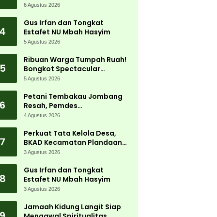
Jadi Magnet Ribuan
6 Agustus 2026
Pengunjung
Gus Irfan dan Tongkat
4
Estafet NU Mbah Hasyim
5 Agustus 2026
Ribuan Warga Tumpah Ruah!
5
Bongkot Spectacular
Carnival 2026 Jadi Pesta
5 Agustus 2026
Kemerdekaan Terbesar di
Peterongan
Petani Tembakau Jombang
6
Resah, Pemdes
Tanjungwadung dan Disperta
4 Agustus 2026
Bergerak Cepat
Perkuat Tata Kelola Desa,
7
BKAD Kecamatan Plandaan
Gelar Pelatihan Aparatur
3 Agustus 2026
Pemdes
Gus Irfan dan Tongkat
8
Estafet NU Mbah Hasyim
3 Agustus 2026
Jamaah Kidung Langit Siap
9
Mengawal Spiritualitas