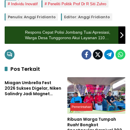
Individu Inovatif
Peneliti Politik Prof Dr R Siti Zuhro
Penulis: Anggi Fridianto
Editor: Anggi Fridianto
Respons Cepat Polisi Jombang Tuai Apresiasi,
Warga Desa Tunggorono Akui Layanan 110
Sangat Membantu
Pos Terkait
Pemerintahan
Miagan Umbrella Fest
2026 Sukses Digelar, Niken
Salindry Jadi Magnet
Ribuan Pengunjung
Pemerintahan
Ribuan Warga Tumpah
Ruah! Bongkot