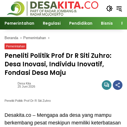
Langsung
ke
konten
Pemerintahan
Regulasi
Pendidikan
Bisnis
Po
Beranda
Pemerintahan
Pemerintahan
Peneliti Politik Prof Dr R Siti Zuhro:
Desa Inovasi, Individu Inovatif,
Fondasi Desa Maju
Desa Kita
25 Juni 2026
Peneliti Politik Prof Dr R Siti Zuhro
Desakita.co – Mengapa ada desa yang mampu
berkembang pesat meskipun memiliki keterbatasan