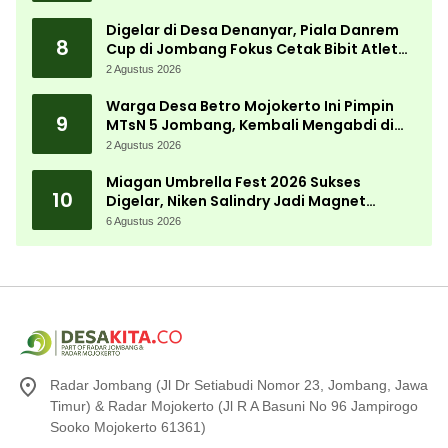
Digelar di Desa Denanyar, Piala Danrem
8
Cup di Jombang Fokus Cetak Bibit Atlet
Menembak Berprestasi
2 Agustus 2026
Warga Desa Betro Mojokerto Ini Pimpin
9
MTsN 5 Jombang, Kembali Mengabdi di
Almamater
2 Agustus 2026
Miagan Umbrella Fest 2026 Sukses
10
Digelar, Niken Salindry Jadi Magnet
Ribuan Pengunjung
6 Agustus 2026
Radar Jombang (Jl Dr Setiabudi Nomor 23, Jombang, Jawa
Timur) & Radar Mojokerto (Jl R A Basuni No 96 Jampirogo
Sooko Mojokerto 61361)