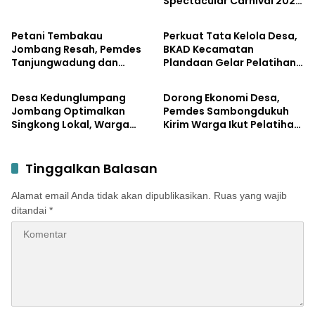
Spectacular Carnival 2026
Pemerintahan
Pemerintahan
Jadi Pesta Kemerdekaan
Terbesar di Peterongan
Petani Tembakau
Perkuat Tata Kelola Desa,
Jombang Resah, Pemdes
BKAD Kecamatan
Tanjungwadung dan
Plandaan Gelar Pelatihan
Pemerintahan
Pemerintahan
Disperta Bergerak Cepat
Aparatur Pemdes
Desa Kedunglumpang
Dorong Ekonomi Desa,
Jombang Optimalkan
Pemdes Sambongdukuh
Singkong Lokal, Warga
Kirim Warga Ikut Pelatihan
Diajari Produksi Tepung
UMKM Program WUB
Mocaf
Jombang
Tinggalkan Balasan
Alamat email Anda tidak akan dipublikasikan.
Ruas yang wajib
ditandai
*