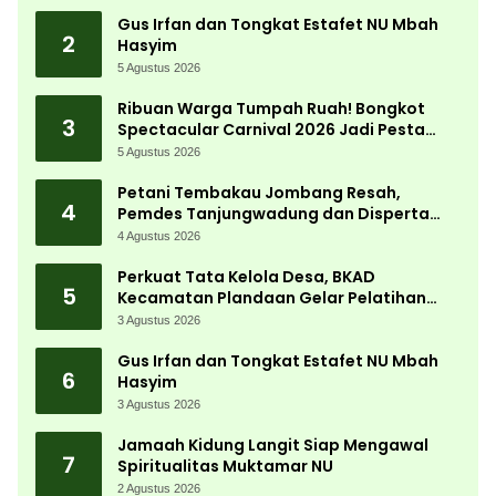
Gus Irfan dan Tongkat Estafet NU Mbah
2
Hasyim
5 Agustus 2026
Ribuan Warga Tumpah Ruah! Bongkot
3
Spectacular Carnival 2026 Jadi Pesta
Kemerdekaan Terbesar di Peterongan
5 Agustus 2026
Petani Tembakau Jombang Resah,
4
Pemdes Tanjungwadung dan Disperta
Bergerak Cepat
4 Agustus 2026
Perkuat Tata Kelola Desa, BKAD
5
Kecamatan Plandaan Gelar Pelatihan
Aparatur Pemdes
3 Agustus 2026
Gus Irfan dan Tongkat Estafet NU Mbah
6
Hasyim
3 Agustus 2026
Jamaah Kidung Langit Siap Mengawal
7
Spiritualitas Muktamar NU
2 Agustus 2026