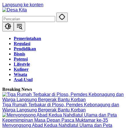
Langsung ke konten
Pemerintahan
Regulasi
Pendidikan
Bisnis
Potensi
Lifestyle
Kuliner
Wisata
Asal-Usul
Breaking News
Tiga Rumah Terbakar di Ploso, Pemdes Kebonagung dan
Warga Langsung Bergerak Bantu Korban
Menyongsong Abad Kedua Nahdlatul Ulama dan Peta