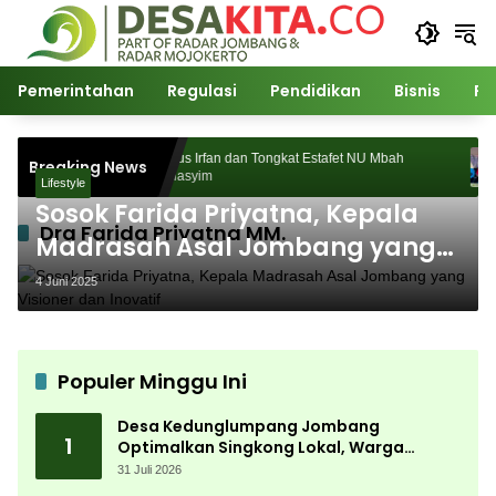
Langsung
ke
konten
Pemerintahan
Regulasi
Pendidikan
Bisnis
Po
s Digelar,
Gus Irfan dan Tongkat Estafet NU Mbah
Breaking News
an
Hasyim
Lifestyle
Sosok Farida Priyatna, Kepala
Dra Farida Priyatna MM.
Madrasah Asal Jombang yang
Visioner dan Inovatif
4 Juni 2025
Populer Minggu Ini
Desa Kedunglumpang Jombang
1
Optimalkan Singkong Lokal, Warga
Diajari Produksi Tepung Mocaf
31 Juli 2026