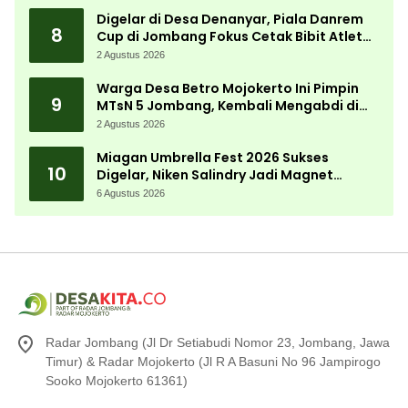
Digelar di Desa Denanyar, Piala Danrem
8
Cup di Jombang Fokus Cetak Bibit Atlet
Menembak Berprestasi
2 Agustus 2026
Warga Desa Betro Mojokerto Ini Pimpin
9
MTsN 5 Jombang, Kembali Mengabdi di
Almamater
2 Agustus 2026
Miagan Umbrella Fest 2026 Sukses
10
Digelar, Niken Salindry Jadi Magnet
Ribuan Pengunjung
6 Agustus 2026
Radar Jombang (Jl Dr Setiabudi Nomor 23, Jombang, Jawa
Timur) & Radar Mojokerto (Jl R A Basuni No 96 Jampirogo
Sooko Mojokerto 61361)