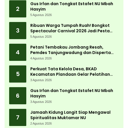
Gus Irfan dan Tongkat Estafet NU Mbah
2
Hasyim
5 Agustus 2026
Ribuan Warga Tumpah Ruah! Bongkot
3
Spectacular Carnival 2026 Jadi Pesta
Kemerdekaan Terbesar di Peterongan
5 Agustus 2026
Petani Tembakau Jombang Resah,
4
Pemdes Tanjungwadung dan Disperta
Bergerak Cepat
4 Agustus 2026
Perkuat Tata Kelola Desa, BKAD
5
Kecamatan Plandaan Gelar Pelatihan
Aparatur Pemdes
3 Agustus 2026
Gus Irfan dan Tongkat Estafet NU Mbah
6
Hasyim
3 Agustus 2026
Jamaah Kidung Langit Siap Mengawal
7
Spiritualitas Muktamar NU
2 Agustus 2026