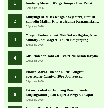
1
Jombang Meriah, Warga Tumpek Blek Padati
Karnaval Budaya
8 Agustus 2026
Kunjungi BUMDes Jenggolo Sejahtera, Prof Dr
2
Zainudin Maliki: Kita Wujudkan Kemandirian
Ekonomi dengan Potensi Desa
6 Agustus 2026
Miagan Umbrella Fest 2026 Sukses Digelar, Niken
3
Salindry Jadi Magnet Ribuan Pengunjung
6 Agustus 2026
Gus Irfan dan Tongkat Estafet NU Mbah Hasyim
4
5 Agustus 2026
Ribuan Warga Tumpah Ruah! Bongkot
5
Spectacular Carnival 2026 Jadi Pesta
Kemerdekaan Terbesar di Peterongan
5 Agustus 2026
Petani Tembakau Jombang Resah, Pemdes
6
Tanjungwadung dan Disperta Bergerak Cepat
4 Agustus 2026