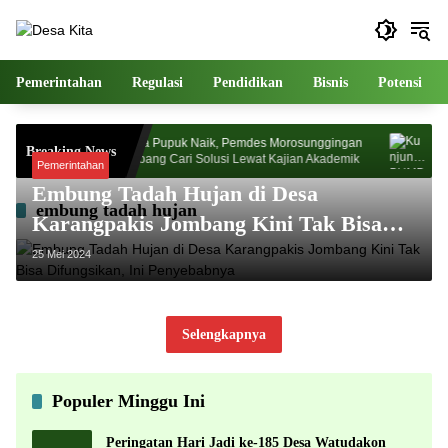
Langsung
ke
konten
Pemerintahan
Regulasi
Pendidikan
Bisnis
Potensi
dakon
Harga Pupuk Naik, Pemdes Morosunggingan
Kunj
Breaking News
adati
Jombang Cari Solusi Lewat Kajian Akademik
Dr Za
Pemerintahan
Kema
Embung Tadah Hujan di Desa
embung tadah hujan
Karangpakis Jombang Kini Tak Bisa
Difungsikan, Ini Penyebabnya
25 Mei 2024
Selengkapnya
Populer Minggu Ini
Peringatan Hari Jadi ke-185 Desa Watudakon