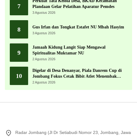
Perkuat Tata Kelola Desa, BKAD Kecamatan
7
Plandaan Gelar Pelatihan Aparatur Pemdes
3 Agustus 2026
Gus Irfan dan Tongkat Estafet NU Mbah Hasyim
8
3 Agustus 2026
Jamaah Kidung Langit Siap Mengawal
9
Spiritualitas Muktamar NU
2 Agustus 2026
Digelar di Desa Denanyar, Piala Danrem Cup di
10
Jombang Fokus Cetak Bibit Atlet Menembak
Berprestasi
2 Agustus 2026
Radar Jombang (Jl Dr Setiabudi Nomor 23, Jombang, Jawa