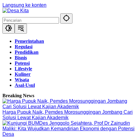
Langsung ke konten
Pemerintahan
Regulasi
Pendidikan
Bisnis
Potensi
Lifestyle
Kuliner
Wisata
Asal-Usul
Breaking News
Harga Pupuk Naik, Pemdes Morosunggingan Jombang Cari
Solusi Lewat Kajian Akademik