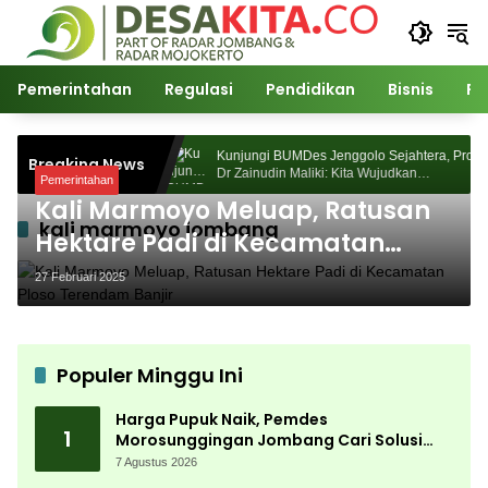
Langsung
ke
konten
Pemerintahan
Regulasi
Pendidikan
Bisnis
Po
des Morosunggingan
Kunjungi BUMDes Jenggolo Sejahtera, Prof
Breaking News
wat Kajian Akademik
Dr Zainudin Maliki: Kita Wujudkan
Pemerintahan
Kemandirian Ekonomi dengan Potensi Desa
Kali Marmoyo Meluap, Ratusan
kali marmoyo jombang
Hektare Padi di Kecamatan
Ploso Terendam Banjir
27 Februari 2025
Populer Minggu Ini
Harga Pupuk Naik, Pemdes
1
Morosunggingan Jombang Cari Solusi
Lewat Kajian Akademik
7 Agustus 2026