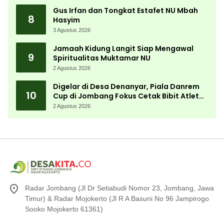
Gus Irfan dan Tongkat Estafet NU Mbah
8
Hasyim
3 Agustus 2026
Jamaah Kidung Langit Siap Mengawal
9
Spiritualitas Muktamar NU
2 Agustus 2026
Digelar di Desa Denanyar, Piala Danrem
10
Cup di Jombang Fokus Cetak Bibit Atlet
Menembak Berprestasi
2 Agustus 2026
Radar Jombang (Jl Dr Setiabudi Nomor 23, Jombang, Jawa
Timur) & Radar Mojokerto (Jl R A Basuni No 96 Jampirogo
Sooko Mojokerto 61361)