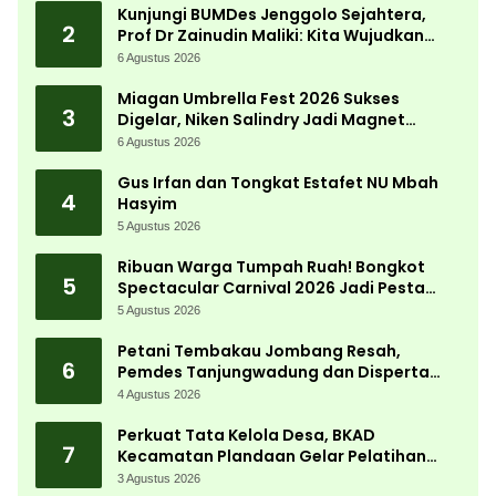
Kunjungi BUMDes Jenggolo Sejahtera,
2
Prof Dr Zainudin Maliki: Kita Wujudkan
Kemandirian Ekonomi dengan Potensi
6 Agustus 2026
Desa
Miagan Umbrella Fest 2026 Sukses
3
Digelar, Niken Salindry Jadi Magnet
Ribuan Pengunjung
6 Agustus 2026
Gus Irfan dan Tongkat Estafet NU Mbah
4
Hasyim
5 Agustus 2026
Ribuan Warga Tumpah Ruah! Bongkot
5
Spectacular Carnival 2026 Jadi Pesta
Kemerdekaan Terbesar di Peterongan
5 Agustus 2026
Petani Tembakau Jombang Resah,
6
Pemdes Tanjungwadung dan Disperta
Bergerak Cepat
4 Agustus 2026
Perkuat Tata Kelola Desa, BKAD
7
Kecamatan Plandaan Gelar Pelatihan
Aparatur Pemdes
3 Agustus 2026