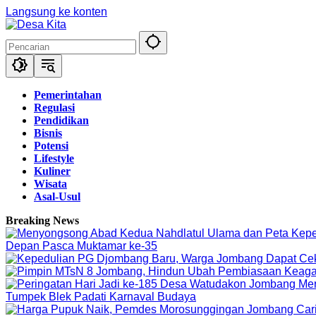
Langsung ke konten
Pemerintahan
Regulasi
Pendidikan
Bisnis
Potensi
Lifestyle
Kuliner
Wisata
Asal-Usul
Breaking News
Depan Pasca Muktamar ke-35
Tumpek Blek Padati Karnaval Budaya