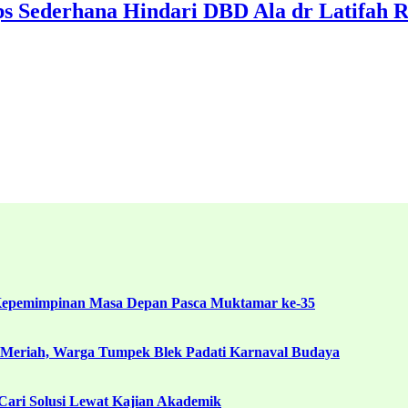
ps Sederhana Hindari DBD Ala dr Latifah 
Kepemimpinan Masa Depan Pasca Muktamar ke-35
 Meriah, Warga Tumpek Blek Padati Karnaval Budaya
ari Solusi Lewat Kajian Akademik