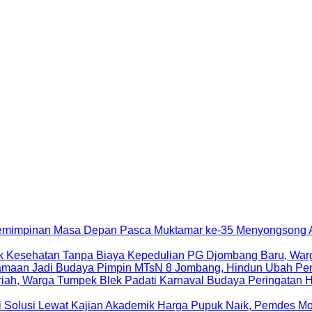
Menyongsong A
Kepedulian PG Djombang Baru, War
Pimpin MTsN 8 Jombang, Hindun Ubah Pe
Peringatan 
Harga Pupuk Naik, Pemdes Mo