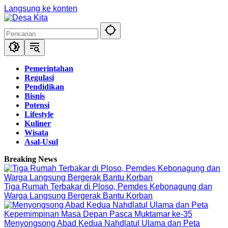
Langsung ke konten
Pemerintahan
Regulasi
Pendidikan
Bisnis
Potensi
Lifestyle
Kuliner
Wisata
Asal-Usul
Breaking News
Tiga Rumah Terbakar di Ploso, Pemdes Kebonagung dan
Warga Langsung Bergerak Bantu Korban
Menyongsong Abad Kedua Nahdlatul Ulama dan Peta