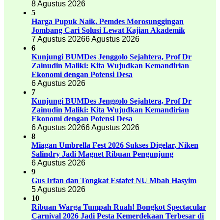
8 Agustus 2026
5
Harga Pupuk Naik, Pemdes Morosunggingan
Jombang Cari Solusi Lewat Kajian Akademik
7 Agustus 2026
6 Agustus 2026
6
Kunjungi BUMDes Jenggolo Sejahtera, Prof Dr
Zainudin Maliki: Kita Wujudkan Kemandirian
Ekonomi dengan Potensi Desa
6 Agustus 2026
7
Kunjungi BUMDes Jenggolo Sejahtera, Prof Dr
Zainudin Maliki: Kita Wujudkan Kemandirian
Ekonomi dengan Potensi Desa
6 Agustus 2026
6 Agustus 2026
8
Miagan Umbrella Fest 2026 Sukses Digelar, Niken
Salindry Jadi Magnet Ribuan Pengunjung
6 Agustus 2026
9
Gus Irfan dan Tongkat Estafet NU Mbah Hasyim
5 Agustus 2026
10
Ribuan Warga Tumpah Ruah! Bongkot Spectacular
Carnival 2026 Jadi Pesta Kemerdekaan Terbesar di