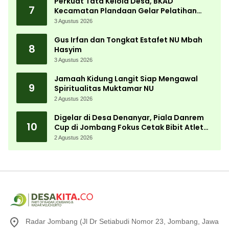
Perkuat Tata Kelola Desa, BKAD
7
Kecamatan Plandaan Gelar Pelatihan
Aparatur Pemdes
3 Agustus 2026
Gus Irfan dan Tongkat Estafet NU Mbah
8
Hasyim
3 Agustus 2026
Jamaah Kidung Langit Siap Mengawal
9
Spiritualitas Muktamar NU
2 Agustus 2026
Digelar di Desa Denanyar, Piala Danrem
10
Cup di Jombang Fokus Cetak Bibit Atlet
Menembak Berprestasi
2 Agustus 2026
Radar Jombang (Jl Dr Setiabudi Nomor 23, Jombang, Jawa