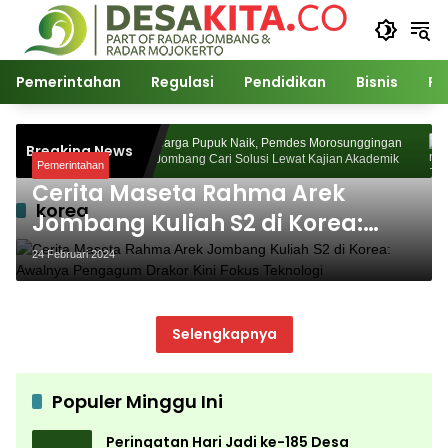
Langsung
ke
konten
Pemerintahan
Regulasi
Pendidikan
Bisnis
Po
sa Watudakon
Harga Pupuk Naik, Pemdes Morosunggingan
Breaking News
Blek Padati
Jombang Cari Solusi Lewat Kajian Akademik
Pemerintahan
Cerita Maseta Rahma Arek
korea
Jombang Kuliah S2 di Korea:
Awalnya Pengagum Drakor Kini
24 Februari 2024
Fokus Teknologi
Selengkapnya
Populer Minggu Ini
Peringatan Hari Jadi ke-185 Desa