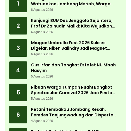
1
Watudakon Jombang Meriah, Warga
Tumpek Blek Padati Karnaval Budaya
8 Agustus 2026
Kunjungi BUMDes Jenggolo Sejahtera,
2
Prof Dr Zainudin Maliki: Kita Wujudkan
Kemandirian Ekonomi dengan Potensi
6 Agustus 2026
Desa
Miagan Umbrella Fest 2026 Sukses
3
Digelar, Niken Salindry Jadi Magnet
Ribuan Pengunjung
6 Agustus 2026
Gus Irfan dan Tongkat Estafet NU Mbah
4
Hasyim
5 Agustus 2026
Ribuan Warga Tumpah Ruah! Bongkot
5
Spectacular Carnival 2026 Jadi Pesta
Kemerdekaan Terbesar di Peterongan
5 Agustus 2026
Petani Tembakau Jombang Resah,
6
Pemdes Tanjungwadung dan Disperta
Bergerak Cepat
4 Agustus 2026