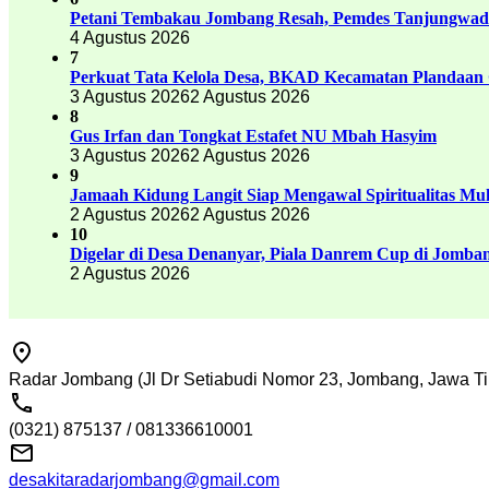
Petani Tembakau Jombang Resah, Pemdes Tanjungwadu
4 Agustus 2026
7
Perkuat Tata Kelola Desa, BKAD Kecamatan Plandaan 
3 Agustus 2026
2 Agustus 2026
8
Gus Irfan dan Tongkat Estafet NU Mbah Hasyim
3 Agustus 2026
2 Agustus 2026
9
Jamaah Kidung Langit Siap Mengawal Spiritualitas M
2 Agustus 2026
2 Agustus 2026
10
Digelar di Desa Denanyar, Piala Danrem Cup di Jomban
2 Agustus 2026
Radar Jombang (Jl Dr Setiabudi Nomor 23, Jombang, Jawa Ti
(0321) 875137 / 081336610001
desakitaradarjombang@gmail.com