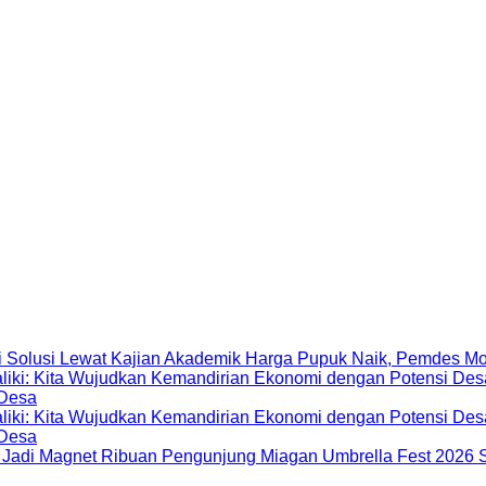
Harga Pupuk Naik, Pemdes Mo
 Desa
 Desa
Miagan Umbrella Fest 2026 S