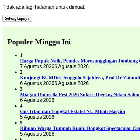
Tidak ada lagi halaman untuk dimuat.
Selengkapnya
Populer Minggu Ini
1
Harga Pupuk Naik, Pemdes Morosunggingan Jombang C
7 Agustus 2026
6 Agustus 2026
2
Kunjungi BUMDes Jenggolo Sejahtera, Prof Dr Zainud
6 Agustus 2026
6 Agustus 2026
3
Miagan Umbrella Fest 2026 Sukses Digelar, Niken Sali
6 Agustus 2026
4
Gus Irfan dan Tongkat Estafet NU Mbah Hasyim
5 Agustus 2026
5
Ribuan Warga Tumpah Ruah! Bongkot Spectacular Carn
5 Agustus 2026
6