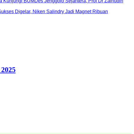
Kunjungi BUMDes Jenggolo Sejahtera, Prof Dr Zainudin
ukses Digelar, Niken Salindry Jadi Magnet Ribuan
 2025