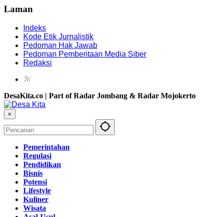
Laman
Indeks
Kode Etik Jurnalistik
Pedoman Hak Jawab
Pedoman Pemberitaan Media Siber
Redaksi
DesaKita.co | Part of Radar Jombang & Radar Mojokerto
×
Pemerintahan
Regulasi
Pendidikan
Bisnis
Potensi
Lifestyle
Kuliner
Wisata
Asal-Usul