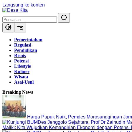
Langsung ke konten
Pemerintahan
Regulasi
Pendidikan
Bisnis
Potensi
Lifestyle
Kuliner
Wisata
Asal-Usul
Breaking News
Harga Pupuk Naik, Pemdes Morosunggingan Jomb
Maliki: Kita Wujudkan Kemandirian Ekonomi dengan Potensi