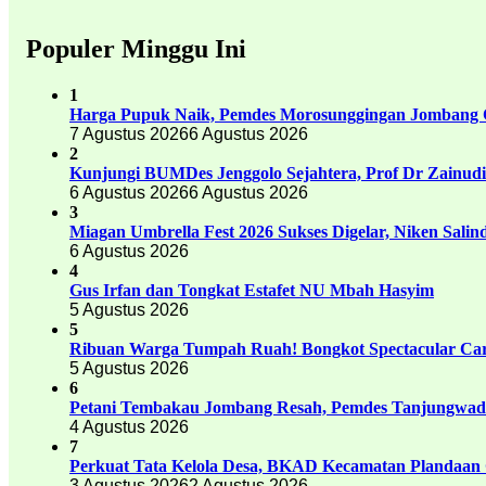
Populer Minggu Ini
1
Harga Pupuk Naik, Pemdes Morosunggingan Jombang C
7 Agustus 2026
6 Agustus 2026
2
Kunjungi BUMDes Jenggolo Sejahtera, Prof Dr Zainud
6 Agustus 2026
6 Agustus 2026
3
Miagan Umbrella Fest 2026 Sukses Digelar, Niken Sali
6 Agustus 2026
4
Gus Irfan dan Tongkat Estafet NU Mbah Hasyim
5 Agustus 2026
5
Ribuan Warga Tumpah Ruah! Bongkot Spectacular Carn
5 Agustus 2026
6
Petani Tembakau Jombang Resah, Pemdes Tanjungwadu
4 Agustus 2026
7
Perkuat Tata Kelola Desa, BKAD Kecamatan Plandaan 
3 Agustus 2026
2 Agustus 2026