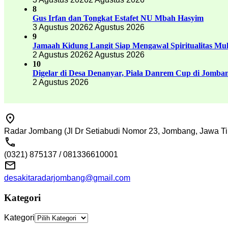
8
Gus Irfan dan Tongkat Estafet NU Mbah Hasyim
3 Agustus 2026
2 Agustus 2026
9
Jamaah Kidung Langit Siap Mengawal Spiritualitas M
2 Agustus 2026
2 Agustus 2026
10
Digelar di Desa Denanyar, Piala Danrem Cup di Jomban
2 Agustus 2026
Radar Jombang (Jl Dr Setiabudi Nomor 23, Jombang, Jawa Ti
(0321) 875137 / 081336610001
desakitaradarjombang@gmail.com
Kategori
Kategori