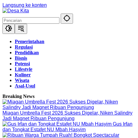
Langsung ke konten
Pemerintahan
Regulasi
Pendidikan
Bisnis
Potensi
Lifestyle
Kuliner
Wisata
Asal-Usul
Breaking News
Miagan Umbrella Fest 2026 Sukses Digelar, Niken Salindry
Jadi Magnet Ribuan Pengunjung
Gus Irfan
dan Tongkat Estafet NU Mbah Hasyim